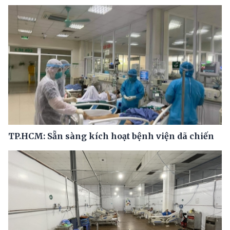
TP.HCM: Sẵn sàng kích hoạt bệnh viện dã chiến