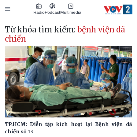
Nhảy đến nội dung
Podcast
Radio
Multimedia
Main navigation
Từ khóa tìm kiếm:
bệnh viện dã
chiến
TP.HCM: Diễn tập kích hoạt lại Bệnh viện dã
chiến số 13