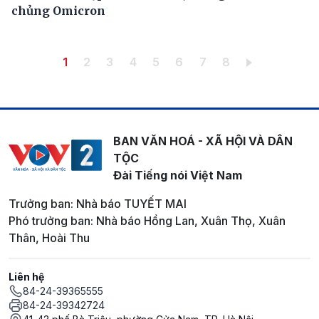
chủng Omicron
Pagination
Trang hiện thời
Trang
Trang
Trang
Trang
Trang
Trang
Trang
1
2
3
4
5
6
7
8
BAN VĂN HOÁ - XÃ HỘI VÀ DÂN
TỘC
Đài Tiếng nói Việt Nam
Trưởng ban: Nhà báo TUYẾT MAI
Phó trưởng ban: Nhà báo Hồng Lan, Xuân Thọ, Xuân
Thân, Hoài Thu
Liên hệ
84-24-39365555
84-24-39342724