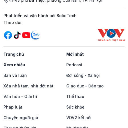
41-43 phố Bà Triệu, phường Cửa Nam, TP. Hà Nội
Phát triển và vận hành bởi SolidTech
Mạng xã hội
Theo dõi:
Trang chủ
Mới nhất
Xem nhiều
Podcast
Bàn và luận
Đời sống - Xã hội
Xóa nhà tạm, nhà dột nát
Giáo dục - Đào tạo
Văn hóa - Giải trí
Thể thao
Pháp luật
Sức khỏe
Chuyện người già
VOV2 kết nối