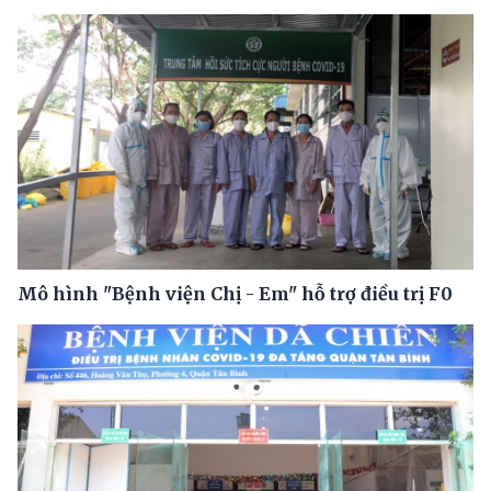
Mô hình "Bệnh viện Chị - Em" hỗ trợ điều trị F0