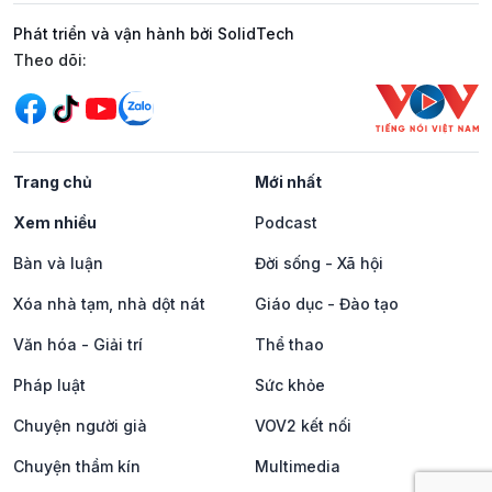
Phát triển và vận hành bởi SolidTech
Mạng xã hội
Theo dõi:
Trang chủ
Mới nhất
Xem nhiều
Podcast
Bàn và luận
Đời sống - Xã hội
Xóa nhà tạm, nhà dột nát
Giáo dục - Đào tạo
Văn hóa - Giải trí
Thể thao
Pháp luật
Sức khỏe
Chuyện người già
VOV2 kết nối
Chuyện thầm kín
Multimedia