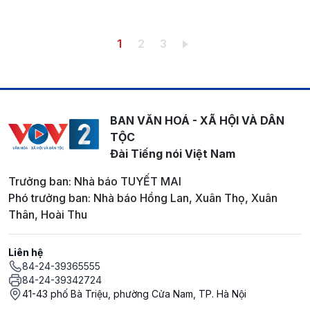
Pagination
Trang hiện thời
Trang
Trang
1
2
3
BAN VĂN HOÁ - XÃ HỘI VÀ DÂN
TỘC
Đài Tiếng nói Việt Nam
Trưởng ban: Nhà báo TUYẾT MAI
Phó trưởng ban: Nhà báo Hồng Lan, Xuân Thọ, Xuân
Thân, Hoài Thu
Liên hệ
84-24-39365555
84-24-39342724
41-43 phố Bà Triệu, phường Cửa Nam, TP. Hà Nội