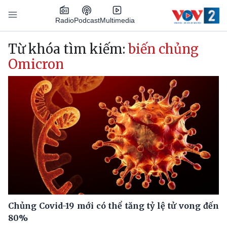
Nhảy đến nội dung
Podcast
Radio
Multimedia
Main navigation
Từ khóa tìm kiếm:
biến chủng
Omicron
Chủng Covid-19 mới có thể tăng tỷ lệ tử vong đến
80%