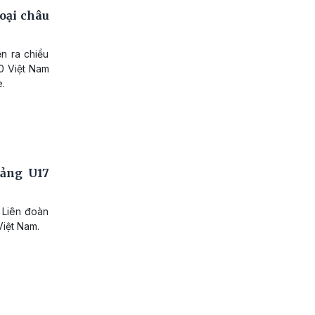
oại châu
n ra chiều
20 Việt Nam
e.
bảng U17
 Liên đoàn
Việt Nam.