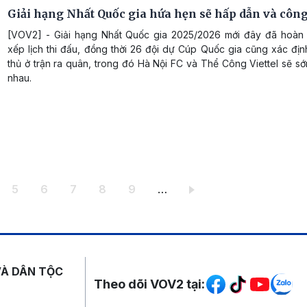
Giải hạng Nhất Quốc gia hứa hẹn sẽ hấp dẫn và côn
[VOV2] - Giải hạng Nhất Quốc gia 2025/2026 mới đây đã hoàn 
xếp lịch thi đấu, đồng thời 26 đội dự Cúp Quốc gia cũng xác đị
thủ ở trận ra quân, trong đó Hà Nội FC và Thể Công Viettel sẽ sớ
nhau.
ang
Trang
Trang
Trang
Trang
Trang
5
6
7
8
9
…
Mạng xã hội
VÀ DÂN TỘC
Theo dõi VOV2 tại: