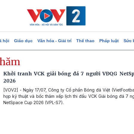
ã hội
Giáo dục
Văn hóa - Giải trí
Thể thao
Pháp luật
Sức 
thăm
Khởi tranh VCK giải bóng đá 7 người VĐQG NetS
2026
[VOV2] - Ngày 17/07, Công ty Cổ phần Bóng đá Việt (VietFootbal
họp kỹ thuật và bốc thăm xếp lịch thi đấu VCK Giải bóng đá 7 
NetSpace Cup 2026 (VPL-S7).