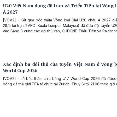
U20 Việt Nam đụng độ Iran và Triều Tiên tại Vòng l
Á 2027
[VOV2] - Kết quả bốc thăm Vòng loại Giải U20 châu Á 2027 diễ
28/5 tại trụ sở AFC (Kuala Lumpur, Malaysia) đã đưa đội tuyển U
vào Bảng C cùng các đối thủ Iran, CHDCND Triều Tiên và Palestin
Xác định ba đối thủ của tuyển Việt Nam ở vòng 
World Cup 2026
[VOV2] - Lễ bốc thăm chia bảng U17 World Cup 2026 đã được
bóng đá thế giới FIFA tổ chức tại Zurich, Thụy Sĩ tối 21.06 theo giờ 