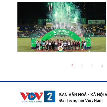
Pagination
Trang hiện thời
Trang
Trang
Tr
1
2
3
4
BAN VĂN HOÁ - XÃ HỘI 
Đài Tiếng nói Việt Nam