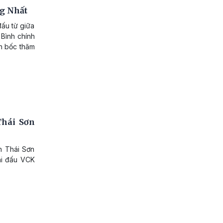
ng Nhất
đấu từ giữa
 Bình chính
nh bốc thăm
Thái Sơn
n Thái Sơn
thi đấu VCK