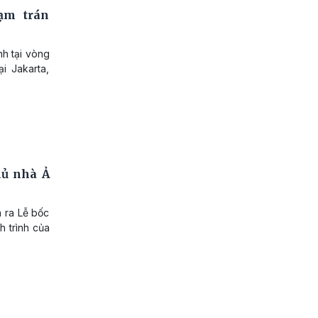
ạm trán
nh tại vòng
i Jakarta,
hủ nhà Ả
n ra Lễ bốc
 trình của