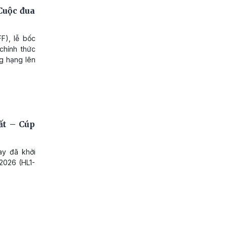
Cuộc đua
F), lễ bốc
chính thức
ng hạng lên
ất – Cúp
ay đã khởi
 2026 (HL1-