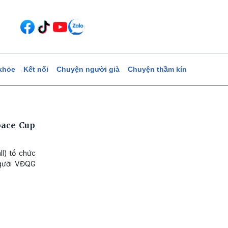
khỏe
Kết nối
Chuyện người già
Chuyện thầm kín
pace Cup
l) tổ chức
người VĐQG