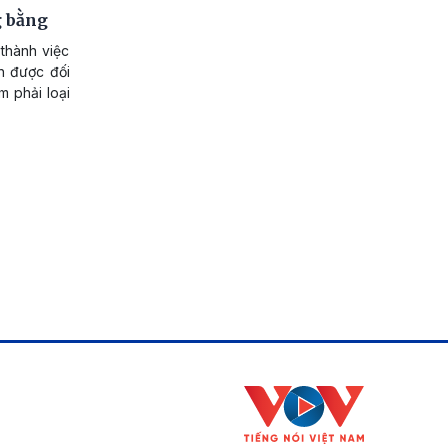
g bằng
thành việc
nh được đối
m phải loại