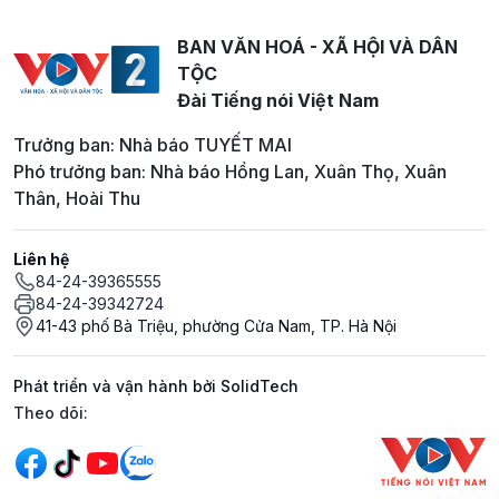
BAN VĂN HOÁ - XÃ HỘI VÀ DÂN
TỘC
Đài Tiếng nói Việt Nam
Trưởng ban: Nhà báo TUYẾT MAI
Phó trưởng ban: Nhà báo Hồng Lan, Xuân Thọ, Xuân
Thân, Hoài Thu
Liên hệ
84-24-39365555
84-24-39342724
41-43 phố Bà Triệu, phường Cửa Nam, TP. Hà Nội
Phát triển và vận hành bởi SolidTech
Mạng xã hội
Theo dõi: