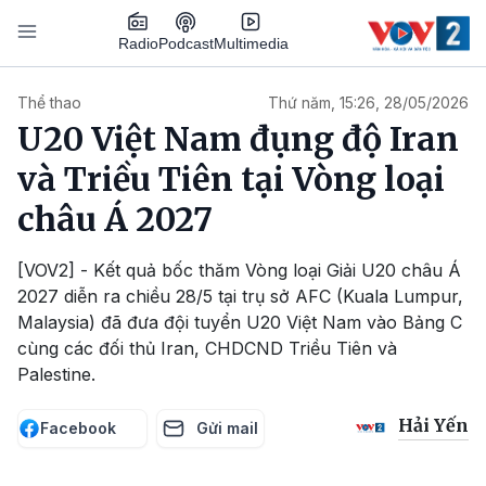
Nhảy đến nội dung
Podcast
Radio
Multimedia
Main navigation
Thể thao
Thứ năm, 15:26, 28/05/2026
U20 Việt Nam đụng độ Iran
và Triều Tiên tại Vòng loại
châu Á 2027
[VOV2] - Kết quả bốc thăm Vòng loại Giải U20 châu Á
2027 diễn ra chiều 28/5 tại trụ sở AFC (Kuala Lumpur,
Malaysia) đã đưa đội tuyển U20 Việt Nam vào Bảng C
cùng các đối thủ Iran, CHDCND Triều Tiên và
Palestine.
Hải Yến
Facebook
Gửi mail