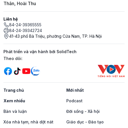
Thân, Hoài Thu
Liên hệ
84-24-39365555
84-24-39342724
41-43 phố Bà Triệu, phường Cửa Nam, TP. Hà Nội
Phát triển và vận hành bởi SolidTech
Mạng xã hội
Theo dõi:
Trang chủ
Mới nhất
Xem nhiều
Podcast
Bàn và luận
Đời sống - Xã hội
Xóa nhà tạm, nhà dột nát
Giáo dục - Đào tạo