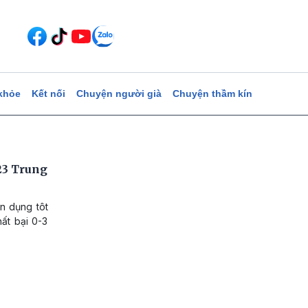
khỏe
Kết nối
Chuyện người già
Chuyện thầm kín
23 Trung
ận dụng tôt
ất bại 0-3