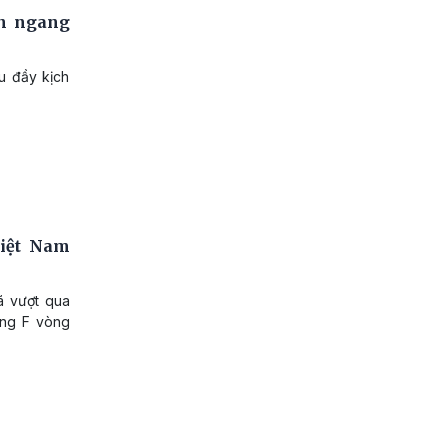
ên ngang
u đầy kịch
Việt Nam
đã vượt qua
bảng F vòng