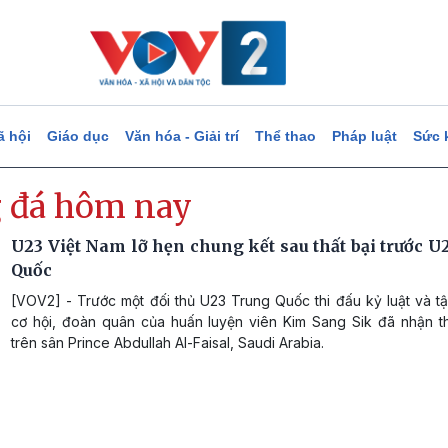
ã hội
Giáo dục
Văn hóa - Giải trí
Thể thao
Pháp luật
Sức 
 đá hôm nay
U23 Việt Nam lỡ hẹn chung kết sau thất bại trước U
Quốc
[VOV2] - Trước một đối thủ U23 Trung Quốc thi đấu kỷ luật và t
cơ hội, đoàn quân của huấn luyện viên Kim Sang Sik đã nhận th
trên sân Prince Abdullah Al-Faisal, Saudi Arabia.