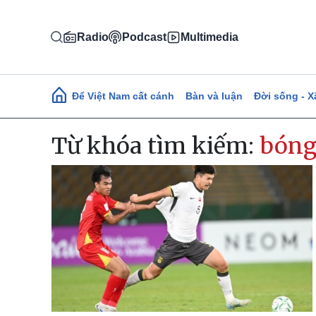
Nhảy đến nội dung
Radio
Podcast
Multimedia
Main navigation
Để Việt Nam cất cánh
Bàn và luận
Đời sống - X
Từ khóa tìm kiếm:
bóng