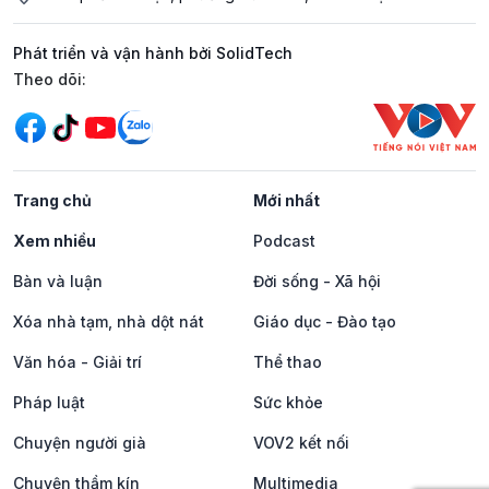
Phát triển và vận hành bởi SolidTech
Mạng xã hội
Theo dõi:
Trang chủ
Mới nhất
Xem nhiều
Podcast
Bàn và luận
Đời sống - Xã hội
Xóa nhà tạm, nhà dột nát
Giáo dục - Đào tạo
Văn hóa - Giải trí
Thể thao
Pháp luật
Sức khỏe
Chuyện người già
VOV2 kết nối
Chuyện thầm kín
Multimedia