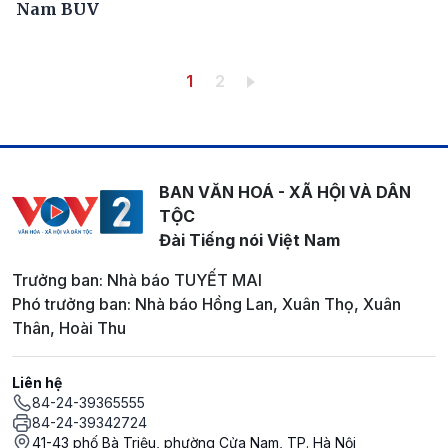
Nam BUV
Pagination
Trang hiện thời
Trang
1
2
BAN VĂN HOÁ - XÃ HỘI VÀ DÂN
TỘC
Đài Tiếng nói Việt Nam
Trưởng ban: Nhà báo TUYẾT MAI
Phó trưởng ban: Nhà báo Hồng Lan, Xuân Thọ, Xuân
Thân, Hoài Thu
Liên hệ
84-24-39365555
84-24-39342724
41-43 phố Bà Triệu, phường Cửa Nam, TP. Hà Nội