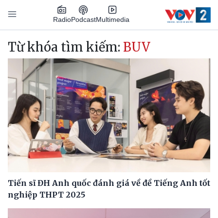
Nhảy đến nội dung
Podcast
Radio
Multimedia
Main navigation
Từ khóa tìm kiếm:
BUV
Tiến sĩ ĐH Anh quốc đánh giá về đề Tiếng Anh tốt
nghiệp THPT 2025