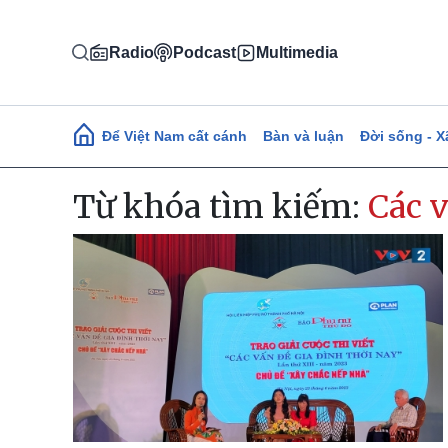
Nhảy đến nội dung
Radio
Podcast
Multimedia
Main navigation
Để Việt Nam cất cánh
Bàn và luận
Đời sống - X
Từ khóa tìm kiếm:
Các v