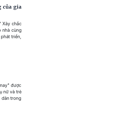
g của gia
 " Xây chắc
p nhà cùng
phát triển,
i nay" được
ụ nữ và trẻ
i dân trong