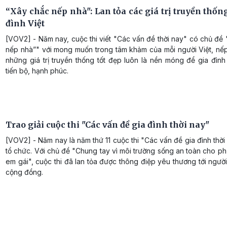
“Xây chắc nếp nhà": Lan tỏa các giá trị truyền thốn
đình Việt
[VOV2] - Năm nay, cuộc thi viết "Các vấn đề thời nay" có chủ đề
nếp nhà”" với mong muốn trong tâm khảm của mỗi người Việt, nế
những giá trị truyền thống tốt đẹp luôn là nền móng để gia đình 
tiến bộ, hạnh phúc.
Trao giải cuộc thi "Các vấn đề gia đình thời nay"
[VOV2] - Năm nay là năm thứ 11 cuộc thi "Các vấn đề gia đình thờ
tổ chức. Với chủ đề "Chung tay vì môi trường sống an toàn cho ph
em gái", cuộc thi đã lan tỏa được thông điệp yêu thương tới ngườ
cộng đồng.