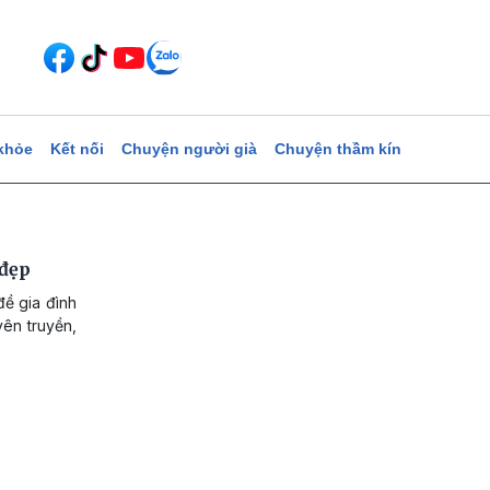
khỏe
Kết nối
Chuyện người già
Chuyện thầm kín
 đẹp
đề gia đình
yên truyền,