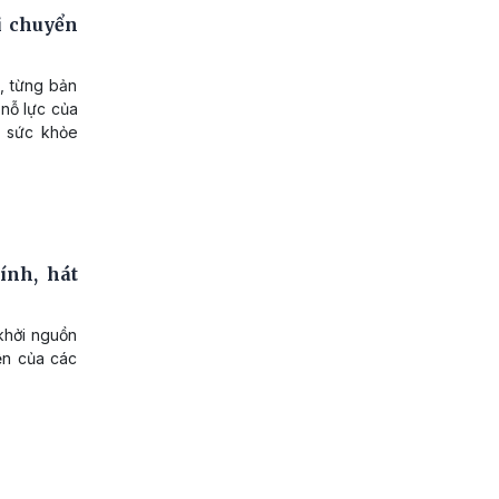
i chuyển
ã, từng bản
 nỗ lực của
c sức khỏe
ính, hát
khởi nguồn
yện của các