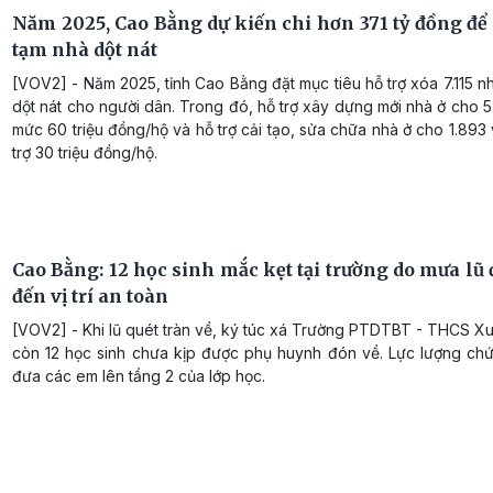
Năm 2025, Cao Bằng dự kiến chi hơn 371 tỷ đồng để
tạm nhà dột nát
[VOV2] - Năm 2025, tỉnh Cao Bằng đặt mục tiêu hỗ trợ xóa 7.115 n
dột nát cho người dân. Trong đó, hỗ trợ xây dựng mới nhà ở cho 5
mức 60 triệu đồng/hộ và hỗ trợ cải tạo, sửa chữa nhà ở cho 1.893
trợ 30 triệu đồng/hộ.
Cao Bằng: 12 học sinh mắc kẹt tại trường do mưa lũ
đến vị trí an toàn
[VOV2] - Khi lũ quét tràn về, ký túc xá Trường PTDTBT - THCS X
còn 12 học sinh chưa kịp được phụ huynh đón về. Lực lượng ch
đưa các em lên tầng 2 của lớp học.