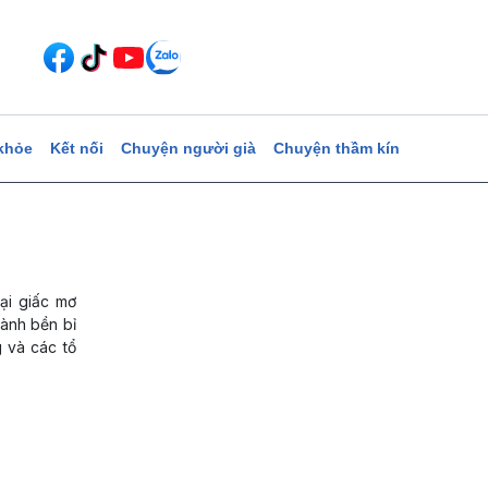
khỏe
Kết nối
Chuyện người già
Chuyện thầm kín
ại giấc mơ
hành bền bỉ
 và các tổ