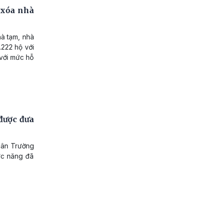
 xóa nhà
hà tạm, nhà
.222 hộ với
 với mức hỗ
 được đưa
uân Trường
ức năng đã