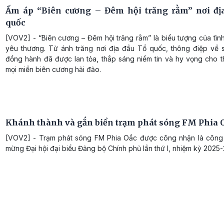
Ấm áp “Biên cương – Đêm hội trăng rằm” nơi đị
quốc
[VOV2] - “Biên cương – Đêm hội trăng rằm” là biểu tượng của tìn
yêu thương. Từ ánh trăng nơi địa đầu Tổ quốc, thông điệp về s
đồng hành đã được lan tỏa, thắp sáng niềm tin và hy vọng cho t
mọi miền biên cương hải đảo.
Khánh thành và gắn biển trạm phát sóng FM Phia 
[VOV2] - Trạm phát sóng FM Phia Oắc được công nhận là công 
mừng Đại hội đại biểu Đảng bộ Chính phủ lần thứ I, nhiệm kỳ 2025