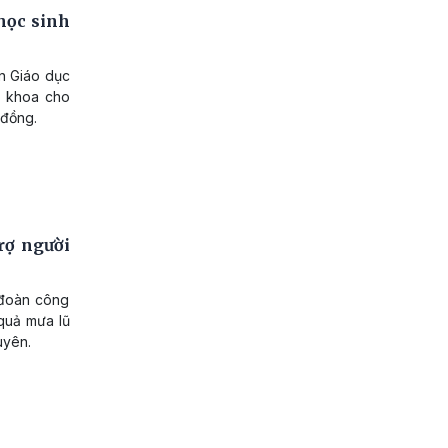
học sinh
ản Giáo dục
o khoa cho
 đồng.
rợ người
 đoàn công
 quả mưa lũ
uyên.