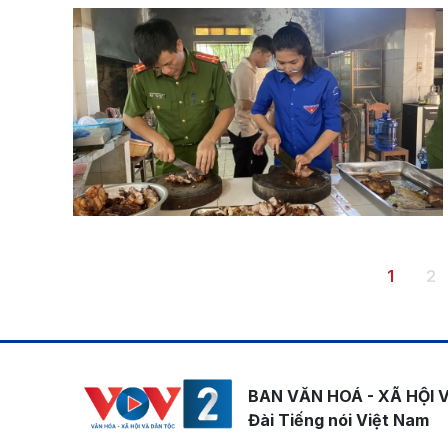
Pagination
Trang h
Tr
1
2
BAN VĂN HOÁ - XÃ HỘI 
Đài Tiếng nói Việt Nam