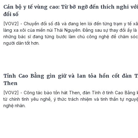
Cán bộ y tế vùng cao: Từ bỡ ngỡ đến thích nghi vớ
đổi số
[VOV2] - Chuyển đổi số đã và đang len lỏi đến từng trạm y tế x
làng xa xôi của miền núi Thái Nguyên. Đằng sau sự thay đổi ấy là
những bác sĩ đang từng bước làm chủ công nghệ để chăm só
người dân tốt hơn.
Tỉnh Cao Bằng gìn giữ và lan tỏa hồn cốt đàn T
Then
[VOV2] - Công tác bảo tồn hát Then, đàn Tính ở tỉnh Cao Bằng 
từ chính tình yêu nghề, ý thức trách nhiệm và tinh thần tự ngu
nghệ nhân.