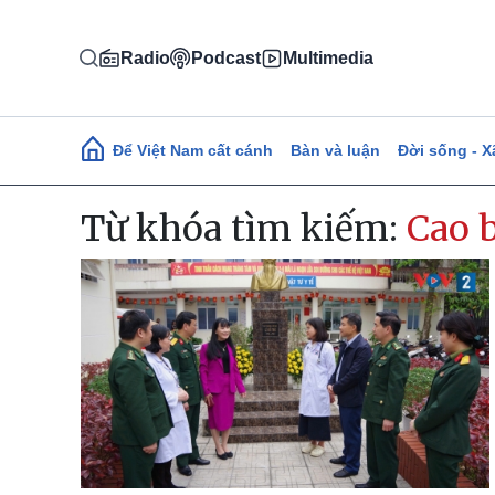
Nhảy đến nội dung
Radio
Podcast
Multimedia
Main navigation
Để Việt Nam cất cánh
Bàn và luận
Đời sống - X
Từ khóa tìm kiếm:
Cao 