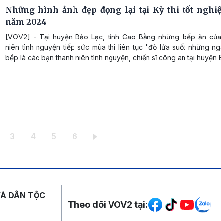
Những hình ảnh đẹp đọng lại tại Kỳ thi tốt ngh
năm 2024
[VOV2] - Tại huyện Bảo Lạc, tỉnh Cao Bằng những bếp ăn của
niên tình nguyện tiếp sức mùa thi liên tục "đỏ lửa suốt những ng
bếp là các bạn thanh niên tình nguyện, chiến sĩ công an tại huyện 
iện thời
ang
Trang
Trang
Trang
Trang
3
4
5
6
Mạng xã hội
VÀ DÂN TỘC
Theo dõi VOV2 tại: