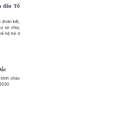
a đầu Tổ
h đoàn kết,
ự sẻ chia,
hế hệ trẻ ở
Oắc
trình chào
-2030.