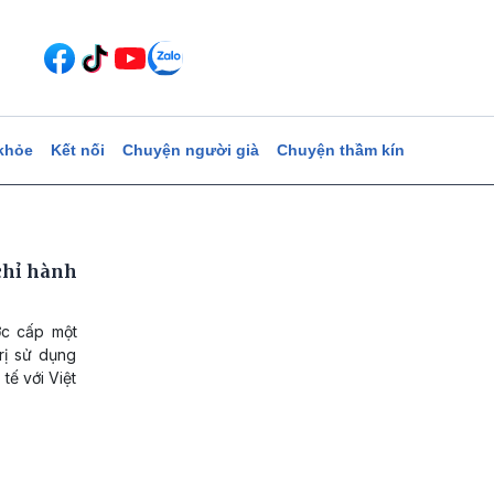
khỏe
Kết nối
Chuyện người già
Chuyện thầm kín
chỉ hành
ợc cấp một
rị sử dụng
tế với Việt