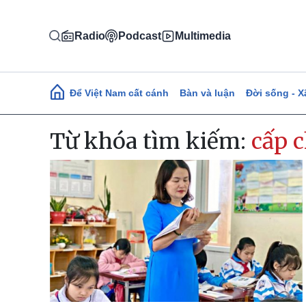
Nhảy đến nội dung
Radio
Podcast
Multimedia
Main navigation
Để Việt Nam cất cánh
Bàn và luận
Đời sống - X
Từ khóa tìm kiếm:
cấp 