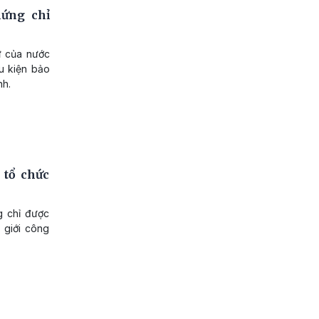
hứng chỉ
ữ của nước
ều kiện bảo
nh.
 tổ chức
g chỉ được
 giới công