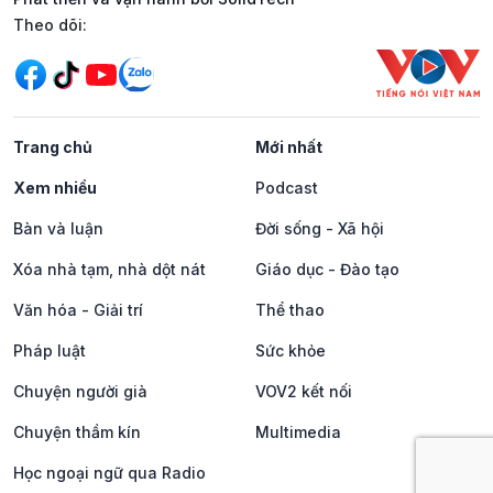
Mạng xã hội
Theo dõi:
Trang chủ
Mới nhất
Xem nhiều
Podcast
Bàn và luận
Đời sống - Xã hội
Xóa nhà tạm, nhà dột nát
Giáo dục - Đào tạo
Văn hóa - Giải trí
Thể thao
Pháp luật
Sức khỏe
Chuyện người già
VOV2 kết nối
Chuyện thầm kín
Multimedia
Học ngoại ngữ qua Radio