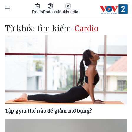
Nhảy đến nội dung
Podcast
Radio
Multimedia
Main navigation
Từ khóa tìm kiếm:
Cardio
Tập gym thế nào để giảm mỡ bụng?