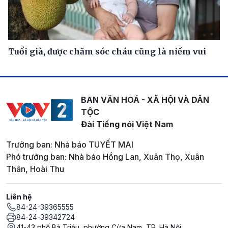
Tuổi già, được chăm sóc cháu cũng là niềm vui
BAN VĂN HOÁ - XÃ HỘI VÀ DÂN
TỘC
Đài Tiếng nói Việt Nam
Trưởng ban: Nhà báo TUYẾT MAI
Phó trưởng ban: Nhà báo Hồng Lan, Xuân Thọ, Xuân
Thân, Hoài Thu
Liên hệ
84-24-39365555
84-24-39342724
41-43 phố Bà Triệu, phường Cửa Nam, TP. Hà Nội