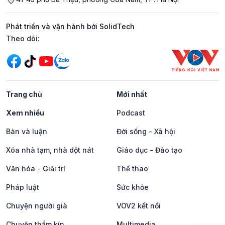
Phát triển và vận hành bởi SolidTech
Mạng xã hội
Theo dõi:
Trang chủ
Mới nhất
Xem nhiều
Podcast
Bàn và luận
Đời sống - Xã hội
Xóa nhà tạm, nhà dột nát
Giáo dục - Đào tạo
Văn hóa - Giải trí
Thể thao
Pháp luật
Sức khỏe
Chuyện người già
VOV2 kết nối
Chuyện thầm kín
Multimedia