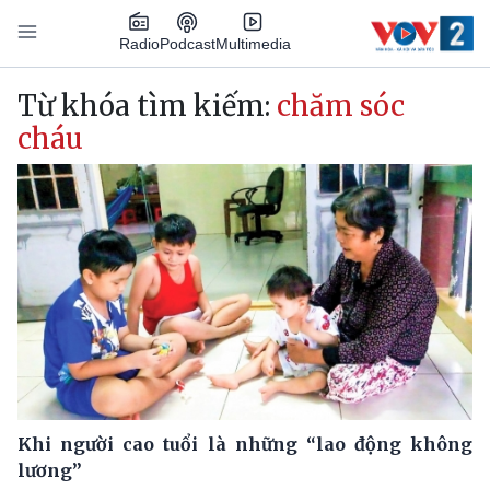
Nhảy đến nội dung
Podcast
Radio
Multimedia
Main navigation
Từ khóa tìm kiếm:
chăm sóc
cháu
Khi người cao tuổi là những “lao động không
lương”