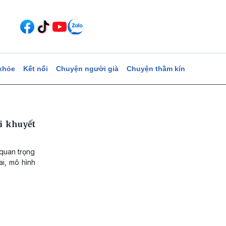
khỏe
Kết nối
Chuyện người già
Chuyện thầm kín
i khuyết
 quan trọng
ai, mô hình