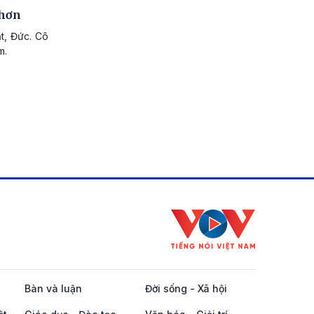
 hơn
ật, Đức. Cô
m.
Bàn và luận
Đời sống - Xã hội