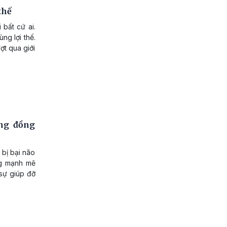
thế
 bất cứ ai.
ng lợi thế.
ợt qua giới
ộng đồng
 bị bại não
ng mạnh mẽ
sự giúp đỡ