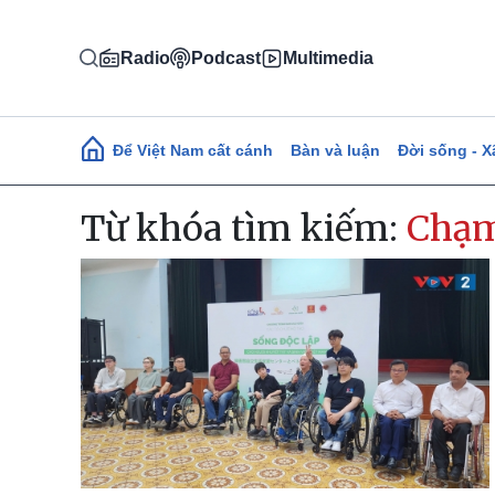
Nhảy đến nội dung
Radio
Podcast
Multimedia
Main navigation
Để Việt Nam cất cánh
Bàn và luận
Đời sống - X
Từ khóa tìm kiếm:
Chạm