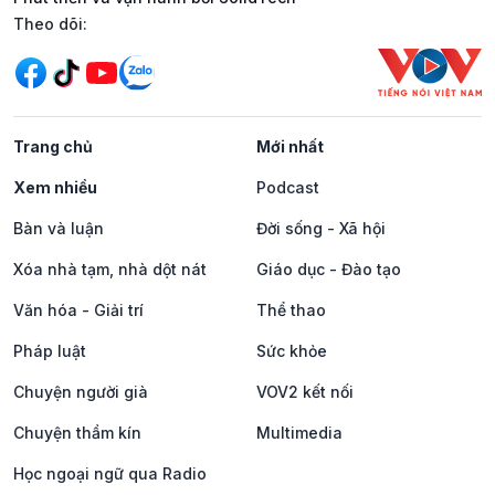
Mạng xã hội
Theo dõi:
Trang chủ
Mới nhất
Xem nhiều
Podcast
Bàn và luận
Đời sống - Xã hội
Xóa nhà tạm, nhà dột nát
Giáo dục - Đào tạo
Văn hóa - Giải trí
Thể thao
Pháp luật
Sức khỏe
Chuyện người già
VOV2 kết nối
Chuyện thầm kín
Multimedia
Học ngoại ngữ qua Radio