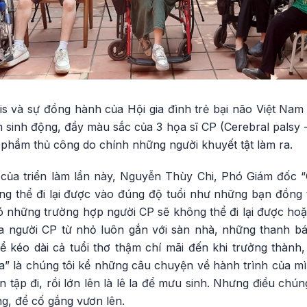
ilis và sự đồng hành của Hội gia đình trẻ bại não Việt Nam 
sinh động, đầy màu sắc của 3 họa sĩ CP (Cerebral palsy -
 phẩm thủ công do chính những người khuyết tật làm ra.
a” của triển làm lần này, Nguyễn Thùy Chi, Phó Giám đốc 
g thể đi lại được vào đúng độ tuổi như những bạn đồng 
ó những trường hợp người CP sẽ không thể đi lại được ho
 người CP từ nhỏ luôn gắn với sàn nhà, những thanh bá
ể kéo dài cả tuổi thơ thậm chí mãi đến khi trưởng thành,
 la” là chúng tôi kể những câu chuyện về hành trình của mìn
ịn tập đi, rồi lớn lên là lê la để mưu sinh. Nhưng điều chú
ng, để cố gắng vươn lên.