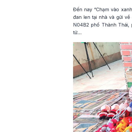
Đến nay “Chạm vào xanh” 
đan len tại nhà và gửi về
N04B2 phố Thành Thái, p
tử…