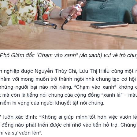
Phó Giám đốc "Chạm vào xanh" (áo xanh) vui vẻ trò c
h nghiệp được Nguyễn Thùy Chi, Lưu Thị Hiếu cùng một 
 năm với mong muốn trở thành ngôi nhà chung tạo cơ hội
những người bại não nói riêng. “Chạm vào xanh” không c
t mà còn là tiếng nói chung của cộng đồng “xanh lá” - mà
 niềm hi vọng của người khuyết tật nói chung.
luôn xác định: “Không ai giúp mình tốt hơn việc vươn l
đồng nào phát triển được chỉ nhờ vào tiền hỗ trợ. Chúng 
í và sự vươn lên”.