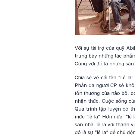
Với sự tài trợ của quỹ Ab
trưng bày những tác phẩm 
Cùng với đó là những sản
Chia sẻ về cái tên “Lê l
Phần đa người CP sẽ khôn
tổn thương của não bộ, c
nhận thức. Cuộc sống của
Quá trình tập luyện có th
mức “lê la”. Hơn nữa, “lê
sàn nhà, lê la với thanh v
đó là sự “lê la” để chủ độ