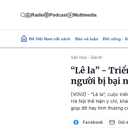
Nhảy đến nội dung
Radio
Podcast
Multimedia
Main navigation
Để Việt Nam cất cánh
Bàn và luận
Đời sống - X
Văn hóa - Giải trí
“Lê la” - Tri
người bị bại 
[VOV2] - “Lê la”, cuộc tr
Hà Nội thể hiện ý chí, k
giúp đỡ hay tình thương c
Facebook
Gửi 