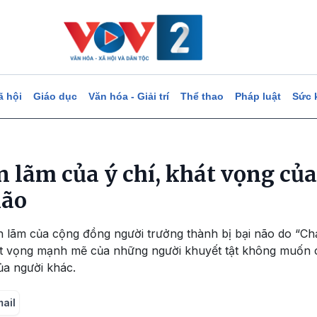
ã hội
Giáo dục
Văn hóa - Giải trí
Thể thao
Pháp luật
Sức 
ển lãm của ý chí, khát vọng củ
não
iển lãm của cộng đồng người trưởng thành bị bại não do “C
hát vọng mạnh mẽ của những người khuyết tật không muốn 
ủa người khác.
mail