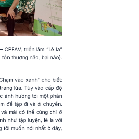
– CPFAV, triển lãm “Lê la”
 tổn thương não, bại não).
“Chạm vào xanh” cho biết:
trang lứa. Tùy vào cấp độ
ặc ảnh hưởng tới một phần
m để tập đi và di chuyển.
 và mãi có thể cũng chỉ ở
h như tập luyện, lê la với
ng tôi muốn nói nhất ở đây,