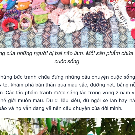
ng của những người bị bại não làm. Mỗi sản phẩm chứa
cuộc sống.
i những bức tranh chứa đựng những câu chuyện cuộc sốn
 tỏ, khám phá bản thân qua màu sắc, đường nét, bằng nỗ 
n. Các tác phẩm tranh được sáng tác trong vòng 2 năm với
hế giới muôn màu. Dù đi liêu xiêu, dù ngồi xe lăn hay 
bão và họ vẫn đang vẽ nên câu chuyện của đời mình.