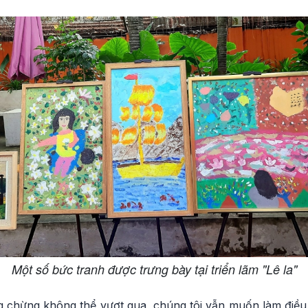
Một số bức tranh được trưng bày tại triển lãm "Lê la"
 chừng không thể vượt qua, chúng tôi vẫn muốn làm điề