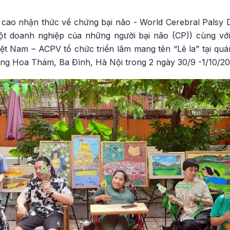
cao nhận thức về chứng bại não - World Cerebral Palsy 
t doanh nghiệp của những người bại não (CP)) cùng vớ
iệt Nam – ACPV tổ chức triển lãm mang tên “Lê la” tại qu
ng Hoa Thám, Ba Đình, Hà Nội trong 2 ngày
30/9 -1/10/2