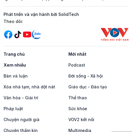
Phát triển và vận hành bởi SolidTech
Mạng xã hội
Theo dõi:
Trang chủ
Mới nhất
Xem nhiều
Podcast
Bàn và luận
Đời sống - Xã hội
Xóa nhà tạm, nhà dột nát
Giáo dục - Đào tạo
Văn hóa - Giải trí
Thể thao
Pháp luật
Sức khỏe
Chuyện người già
VOV2 kết nối
Chuyện thầm kín
Multimedia