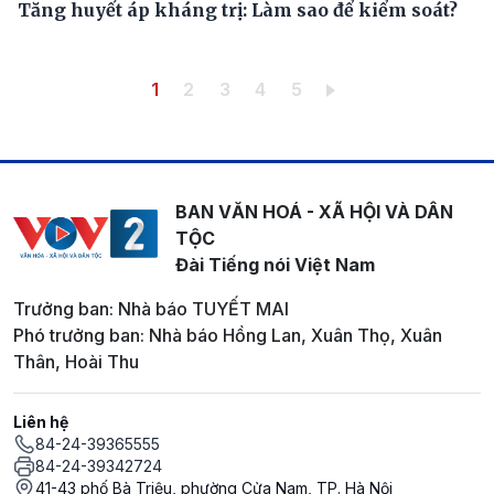
Tăng huyết áp kháng trị: Làm sao để kiểm soát?
Pagination
Trang hiện thời
Trang
Trang
Trang
Trang
1
2
3
4
5
BAN VĂN HOÁ - XÃ HỘI VÀ DÂN
TỘC
Đài Tiếng nói Việt Nam
Trưởng ban: Nhà báo TUYẾT MAI
Phó trưởng ban: Nhà báo Hồng Lan, Xuân Thọ, Xuân
Thân, Hoài Thu
Liên hệ
84-24-39365555
84-24-39342724
41-43 phố Bà Triệu, phường Cửa Nam, TP. Hà Nội