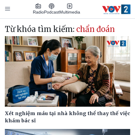
Nhảy đến nội dung
Podcast
Radio
Multimedia
Main navigation
Từ khóa tìm kiếm:
chẩn đoán
Xét nghiệm máu tại nhà không thể thay thế việc
khám bác sĩ