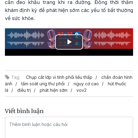
cần đeo khẩu trang khi ra đường. Đồng thời thăm
khám định kỳ để phát hiện sớm các yếu tố bất thường
về sức khỏe.
Play
Video
Tag:
Chụp cắt lớp vi tính phổi liều thấp
chẩn đoán hình
ảnh
tầm soát ung thư phổi
nguy cơ cao
hút thuốc
lá
điều trị
phát hiện sớm
vov2
Viết bình luận