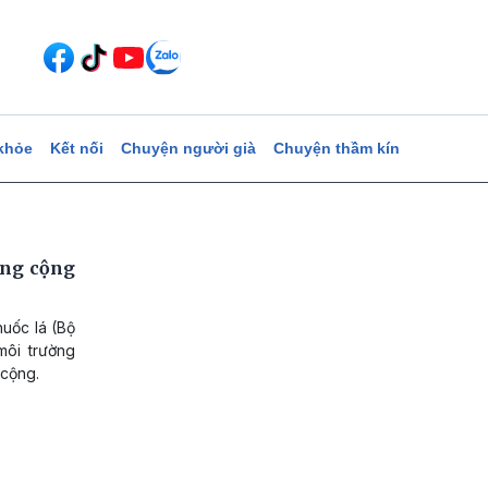
khỏe
Kết nối
Chuyện người già
Chuyện thầm kín
ông cộng
huốc lá (Bộ
môi trường
 cộng.