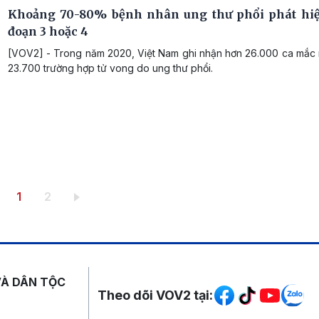
Khoảng 70-80% bệnh nhân ung thư phổi phát hiệ
đoạn 3 hoặc 4
[VOV2] - Trong năm 2020, Việt Nam ghi nhận hơn 26.000 ca mắc 
23.700 trường hợp tử vong do ung thư phổi.
Trang hiện thời
Trang
1
2
Mạng xã hội
VÀ DÂN TỘC
Theo dõi VOV2 tại: