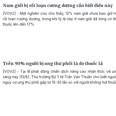
Nam giới bị rối loạn cương dương cần biết điều này
[VOV2] - Một nghiên cứu cho thấy, 12% nam giới chưa bao giờ hú
rối loạn cương dương, trong khi tỷ lệ này ở nam giới đã từng có th
thuốc lên đến 17%.
Trên 90% người bị ung thư phổi là do thuốc lá
[VOV2] - Tại lễ phát động chiến dịch nâng cao nhận thức về un
sáng nay (13/8), Thứ trưởng Bộ Y tế Trần Văn Thuấn cho biết ngườ
nguy cơ ung thư phổi gấp từ 15-30 lần so với người không hút thuố