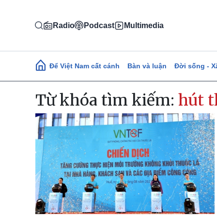
Nhảy đến nội dung
Radio
Podcast
Multimedia
Main navigation
Để Việt Nam cất cánh
Bàn và luận
Đời sống - X
Từ khóa tìm kiếm:
hút t