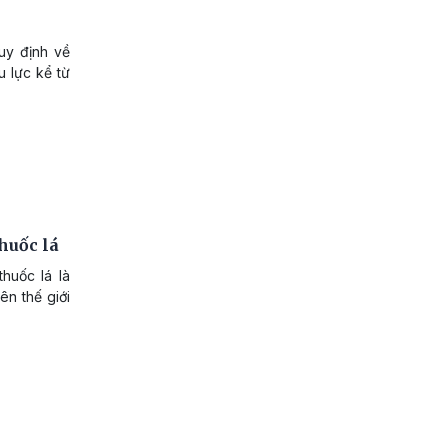
uy định về
u lực kể từ
thuốc lá
thuốc lá là
ên thế giới