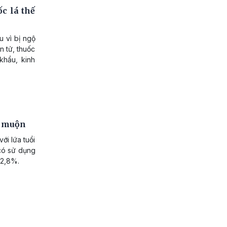
ốc lá thế
u vì bị ngộ
n tử, thuốc
khẩu, kinh
uá muộn
ới lứa tuổi
 có sử dụng
 2,8%.