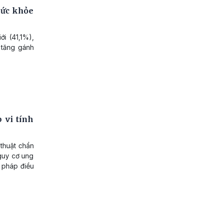
 sức khỏe
ới (41,1%),
 tăng gánh
 vi tính
 thuật chẩn
nguy cơ ung
 pháp điều