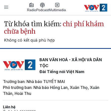
Nhảy đến nội dung
Podcast
Radio
Multimedia
Main navigation
Từ khóa tìm kiếm:
chi phí khám
chữa bệnh
Không có kết quả phù hợp
BAN VĂN HOÁ - XÃ HỘI VÀ DÂN
TỘC
Đài Tiếng nói Việt Nam
Trưởng ban: Nhà báo TUYẾT MAI
Phó trưởng ban: Nhà báo Hồng Lan, Xuân Thọ, Xuân
Thân, Hoài Thu
Liên hệ