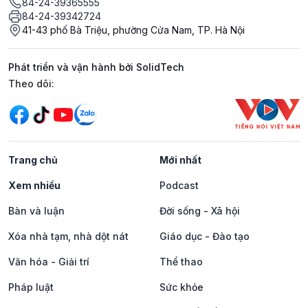
84-24-39365555
84-24-39342724
41-43 phố Bà Triệu, phường Cửa Nam, TP. Hà Nội
Phát triển và vận hành bởi SolidTech
Mạng xã hội
Theo dõi:
Trang chủ
Mới nhất
Xem nhiều
Podcast
Bàn và luận
Đời sống - Xã hội
Xóa nhà tạm, nhà dột nát
Giáo dục - Đào tạo
Văn hóa - Giải trí
Thể thao
Pháp luật
Sức khỏe