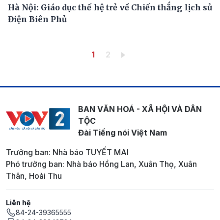
Hà Nội: Giáo dục thế hệ trẻ về Chiến thắng lịch sử
Điện Biên Phủ
Pagination
Trang hiện thời
Trang
1
2
BAN VĂN HOÁ - XÃ HỘI VÀ DÂN
TỘC
Đài Tiếng nói Việt Nam
Trưởng ban: Nhà báo TUYẾT MAI
Phó trưởng ban: Nhà báo Hồng Lan, Xuân Thọ, Xuân
Thân, Hoài Thu
Liên hệ
84-24-39365555