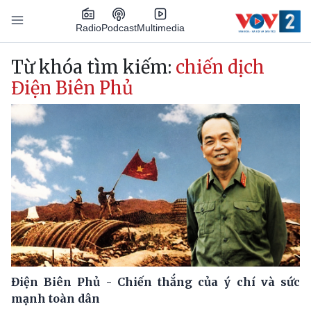
Nhảy đến nội dung
Podcast
Radio
Multimedia
Main navigation
Từ khóa tìm kiếm:
chiến dịch
Điện Biên Phủ
Điện Biên Phủ - Chiến thắng của ý chí và sức
mạnh toàn dân