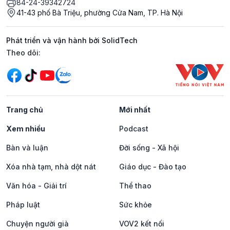
84-24-39342724
41-43 phố Bà Triệu, phường Cửa Nam, TP. Hà Nội
Phát triển và vận hành bởi SolidTech
Mạng xã hội
Theo dõi:
Trang chủ
Mới nhất
Xem nhiều
Podcast
Bàn và luận
Đời sống - Xã hội
Xóa nhà tạm, nhà dột nát
Giáo dục - Đào tạo
Văn hóa - Giải trí
Thể thao
Pháp luật
Sức khỏe
Chuyện người già
VOV2 kết nối