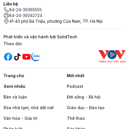
Liên hệ
84-24-39365555
84-24-39342724
41-43 phố Bà Triệu, phường Cửa Nam, TP. Hà Nội
Phát triển và vận hành bởi SolidTech
Mạng xã hội
Theo dõi:
Trang chủ
Mới nhất
Xem nhiều
Podcast
Bàn và luận
Đời sống - Xã hội
Xóa nhà tạm, nhà dột nát
Giáo dục - Đào tạo
Văn hóa - Giải trí
Thể thao
Pháp luật
Sức khỏe