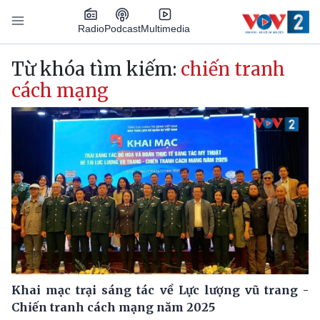
Nhảy đến nội dung
Podcast
Radio
Multimedia
Main navigation
Từ khóa tìm kiếm:
chiến tranh
cách mạng
Khai mạc trại sáng tác về Lực lượng vũ trang -
Chiến tranh cách mạng năm 2025