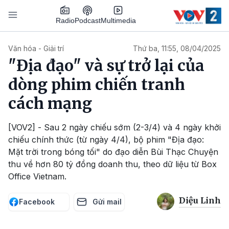
Nhảy đến nội dung
Podcast
Radio
Multimedia
Main navigation
Văn hóa - Giải trí
Thứ ba, 11:55, 08/04/2025
"Địa đạo" và sự trở lại của
dòng phim chiến tranh
cách mạng
[VOV2] - Sau 2 ngày chiếu sớm (2-3/4) và 4 ngày khởi
chiếu chính thức (từ ngày 4/4), bộ phim "Địa đạo:
Mặt trời trong bóng tối" do đạo diễn Bùi Thạc Chuyện
thu về hơn 80 tỷ đồng doanh thu, theo dữ liệu từ Box
Office Vietnam.
Diệu Linh
Facebook
Gửi mail