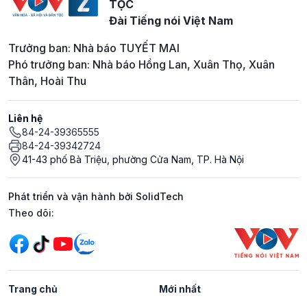
TỘC
Đài Tiếng nói Việt Nam
Trưởng ban: Nhà báo TUYẾT MAI
Phó trưởng ban: Nhà báo Hồng Lan, Xuân Thọ, Xuân
Thân, Hoài Thu
Liên hệ
84-24-39365555
84-24-39342724
41-43 phố Bà Triệu, phường Cửa Nam, TP. Hà Nội
Phát triển và vận hành bởi SolidTech
Mạng xã hội
Theo dõi:
Trang chủ
Mới nhất