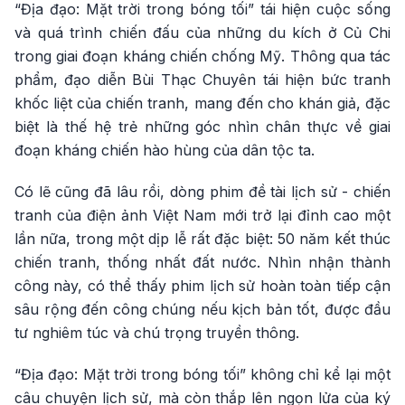
“Địa đạo: Mặt trời trong bóng tối” tái hiện cuộc sống
và quá trình chiến đấu của những du kích ở Củ Chi
trong giai đoạn kháng chiến chống Mỹ. Thông qua tác
phẩm, đạo diễn Bùi Thạc Chuyên tái hiện bức tranh
khốc liệt của chiến tranh, mang đến cho khán giả, đặc
biệt là thế hệ trẻ những góc nhìn chân thực về giai
đoạn kháng chiến hào hùng của dân tộc ta.
Có lẽ cũng đã lâu rồi, dòng phim đề tài lịch sử - chiến
tranh của điện ảnh Việt Nam mới trở lại đỉnh cao một
lần nữa, trong một dịp lễ rất đặc biệt: 50 năm kết thúc
chiến tranh, thống nhất đất nước. Nhìn nhận thành
công này, có thể thấy phim lịch sử hoàn toàn tiếp cận
sâu rộng đến công chúng nếu kịch bản tốt, được đầu
tư nghiêm túc và chú trọng truyền thông.
“Địa đạo: Mặt trời trong bóng tối” không chỉ kể lại một
câu chuyện lịch sử, mà còn thắp lên ngọn lửa của ký