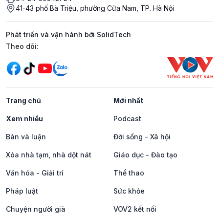
41-43 phố Bà Triệu, phường Cửa Nam, TP. Hà Nội
Phát triển và vận hành bởi SolidTech
Mạng xã hội
Theo dõi:
Trang chủ
Mới nhất
Xem nhiều
Podcast
Bàn và luận
Đời sống - Xã hội
Xóa nhà tạm, nhà dột nát
Giáo dục - Đào tạo
Văn hóa - Giải trí
Thể thao
Pháp luật
Sức khỏe
Chuyện người già
VOV2 kết nối