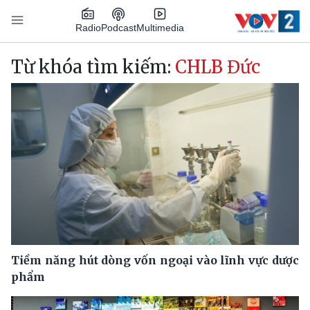
Nhảy đến nội dung
Podcast
Radio
Multimedia
Main navigation
Từ khóa tìm kiếm:
CHLB Đức
Tiềm năng hút dòng vốn ngoại vào lĩnh vực dược
phẩm