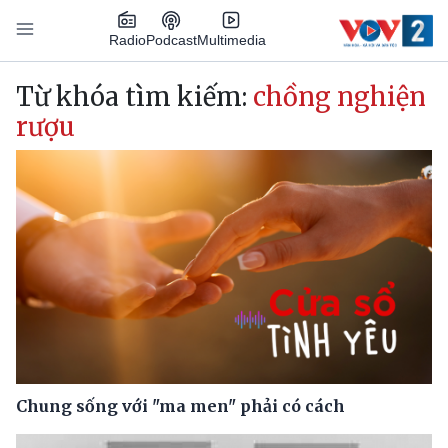
Nhảy đến nội dung
Podcast
Radio
Multimedia
Main navigation
Từ khóa tìm kiếm:
chồng nghiện
rượu
Chung sống với "ma men" phải có cách