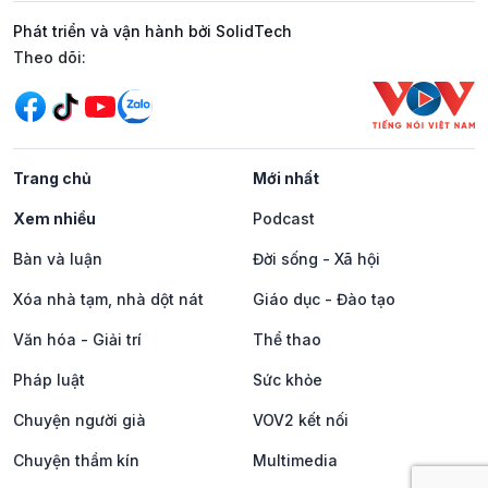
Phát triển và vận hành bởi SolidTech
Mạng xã hội
Theo dõi:
Trang chủ
Mới nhất
Xem nhiều
Podcast
Bàn và luận
Đời sống - Xã hội
Xóa nhà tạm, nhà dột nát
Giáo dục - Đào tạo
Văn hóa - Giải trí
Thể thao
Pháp luật
Sức khỏe
Chuyện người già
VOV2 kết nối
Chuyện thầm kín
Multimedia