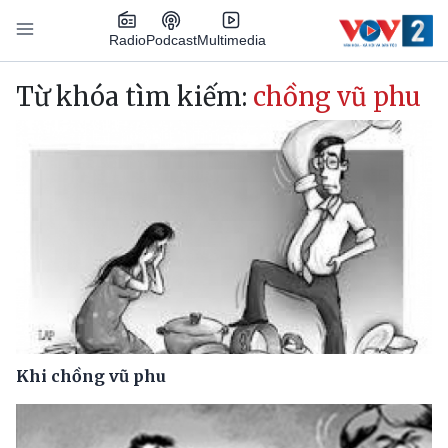
Nhảy đến nội dung
Podcast
Radio
Multimedia
Main navigation
Từ khóa tìm kiếm:
chồng vũ phu
Khi chồng vũ phu