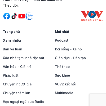
Mạng xã hội
Theo dõi:
Trang chủ
Mới nhất
Xem nhiều
Podcast
Bàn và luận
Đời sống - Xã hội
Xóa nhà tạm, nhà dột nát
Giáo dục - Đào tạo
Văn hóa - Giải trí
Thể thao
Pháp luật
Sức khỏe
Chuyện người già
VOV2 kết nối
Chuyện thầm kín
Multimedia
Học ngoại ngữ qua Radio