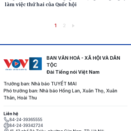
làm việc thứ hai của Quốc hội
Pagination
Trang hiện thời
Trang
1
2
BAN VĂN HOÁ - XÃ HỘI VÀ DÂN
TỘC
Đài Tiếng nói Việt Nam
Trưởng ban: Nhà báo TUYẾT MAI
Phó trưởng ban: Nhà báo Hồng Lan, Xuân Thọ, Xuân
Thân, Hoài Thu
Liên hệ
84-24-39365555
84-24-39342724