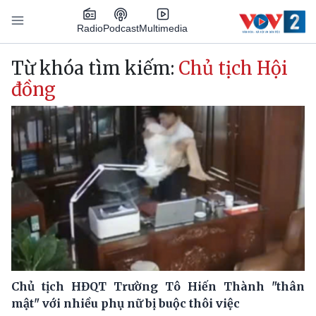
Nhảy đến nội dung
Podcast
Radio
Multimedia
Main navigation
Từ khóa tìm kiếm:
Chủ tịch Hội
đồng
Chủ tịch HĐQT Trường Tô Hiến Thành "thân
mật" với nhiều phụ nữ bị buộc thôi việc