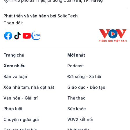
41-43 phố Bà Triệu, phường Cửa Nam, TP. Hà Nội
Phát triển và vận hành bởi SolidTech
Mạng xã hội
Theo dõi:
Trang chủ
Mới nhất
Xem nhiều
Podcast
Bàn và luận
Đời sống - Xã hội
Xóa nhà tạm, nhà dột nát
Giáo dục - Đào tạo
Văn hóa - Giải trí
Thể thao
Pháp luật
Sức khỏe
Chuyện người già
VOV2 kết nối