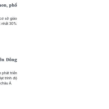
non, phổ
cơ sở giáo
t nhất 30%
lớn Đông
 phát triển
t trình độ
 châu Á.