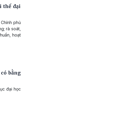
 thể đại
, Chính phủ
g; rà soát,
chuẩn, hoạt
 có bằng
ục đại học