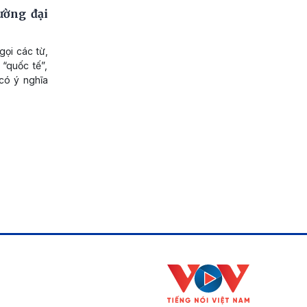
ường đại
ọi các từ,
“quốc tế”,
 có ý nghĩa