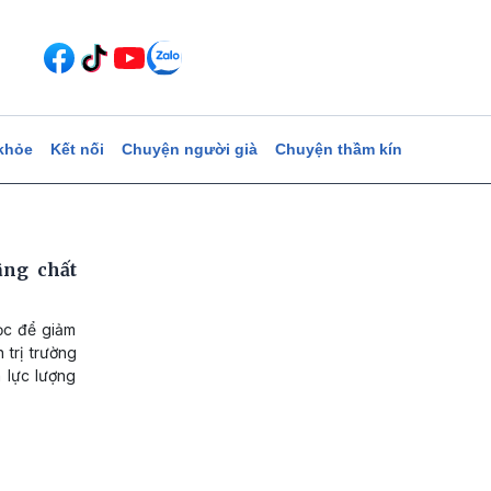
khỏe
Kết nối
Chuyện người già
Chuyện thầm kín
âng chất
ọc để giảm
 trị trường
 lực lượng