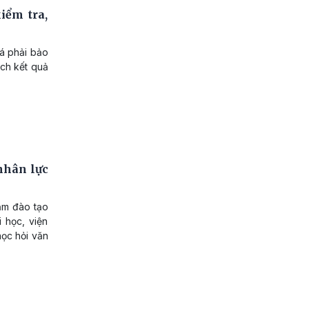
iểm tra,
iá phải bảo
ệch kết quả
nhân lực
ăm đào tạo
i học, viện
ọc hỏi văn