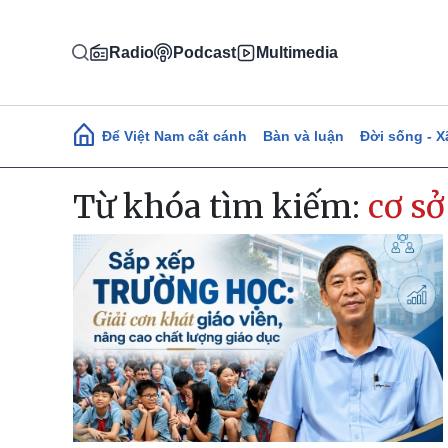
Nhảy đến nội dung
Radio
Podcast
Multimedia
Main navigation
Để Việt Nam cất cánh
Bàn và luận
Đời sống - X
Từ khóa tìm kiếm:
cơ sở