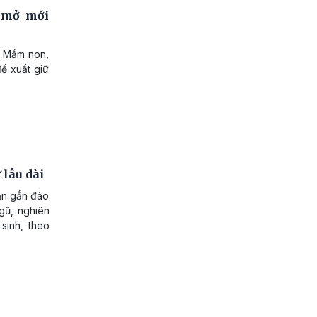
 mở mới
g Mầm non,
ề xuất giữ
 lâu dài
ần gắn đào
ngũ, nghiên
sinh, theo