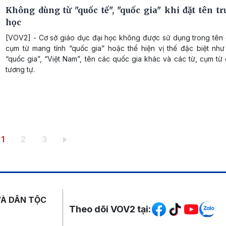
Không dùng từ "quốc tế", "quốc gia" khi đặt tên tr
học
[VOV2] - Cơ sở giáo dục đại học không được sử dụng trong tên g
cụm từ mang tính “quốc gia” hoặc thể hiện vị thế đặc biệt như 
“quốc gia”, “Việt Nam”, tên các quốc gia khác và các từ, cụm từ
tương tự.
Trang hiện thời
Trang
Trang
1
2
3
Mạng xã hội
VÀ DÂN TỘC
Theo dõi VOV2 tại: