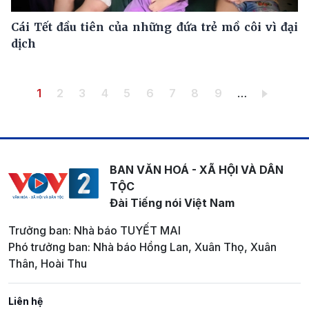
Cái Tết đầu tiên của những đứa trẻ mồ côi vì đại
dịch
Pagination
Trang hiện thời
Trang
Trang
Trang
Trang
Trang
Trang
Trang
Trang
1
2
3
4
5
6
7
8
9
…
BAN VĂN HOÁ - XÃ HỘI VÀ DÂN
TỘC
Đài Tiếng nói Việt Nam
Trưởng ban: Nhà báo TUYẾT MAI
Phó trưởng ban: Nhà báo Hồng Lan, Xuân Thọ, Xuân
Thân, Hoài Thu
Liên hệ