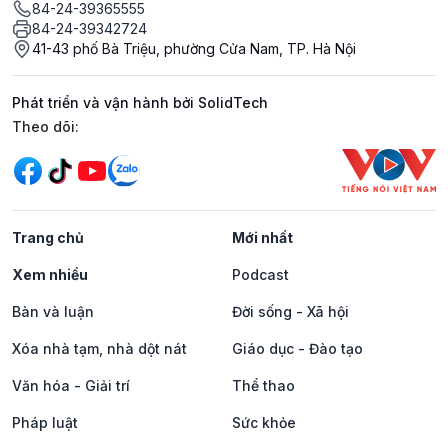
84-24-39365555
84-24-39342724
41-43 phố Bà Triệu, phường Cửa Nam, TP. Hà Nội
Phát triển và vận hành bởi SolidTech
Mạng xã hội
Theo dõi:
Trang chủ
Mới nhất
Xem nhiều
Podcast
Bàn và luận
Đời sống - Xã hội
Xóa nhà tạm, nhà dột nát
Giáo dục - Đào tạo
Văn hóa - Giải trí
Thể thao
Pháp luật
Sức khỏe