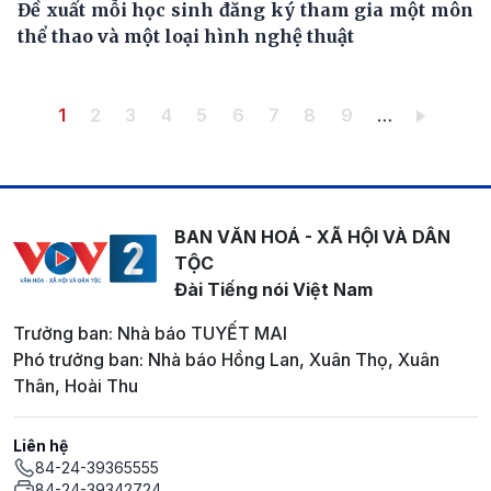
Đề xuất mỗi học sinh đăng ký tham gia một môn
thể thao và một loại hình nghệ thuật
Pagination
Trang hiện thời
Trang
Trang
Trang
Trang
Trang
Trang
Trang
Trang
1
2
3
4
5
6
7
8
9
…
BAN VĂN HOÁ - XÃ HỘI VÀ DÂN
TỘC
Đài Tiếng nói Việt Nam
Trưởng ban: Nhà báo TUYẾT MAI
Phó trưởng ban: Nhà báo Hồng Lan, Xuân Thọ, Xuân
Thân, Hoài Thu
Liên hệ
84-24-39365555
84-24-39342724