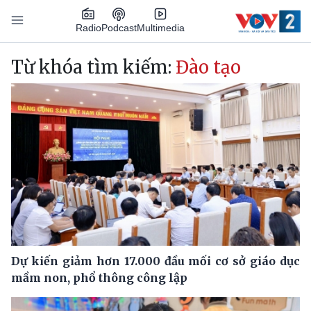
Nhảy đến nội dung
Podcast
Radio
Multimedia
Main navigation
Từ khóa tìm kiếm:
Đào tạo
Dự kiến giảm hơn 17.000 đầu mối cơ sở giáo dục
mầm non, phổ thông công lập