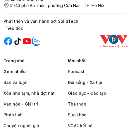
41-43 phố Bà Triệu, phường Cửa Nam, TP. Hà Nội
Phát triển và vận hành bởi SolidTech
Mạng xã hội
Theo dõi:
Trang chủ
Mới nhất
Xem nhiều
Podcast
Bàn và luận
Đời sống - Xã hội
Xóa nhà tạm, nhà dột nát
Giáo dục - Đào tạo
Văn hóa - Giải trí
Thể thao
Pháp luật
Sức khỏe
Chuyện người già
VOV2 kết nối