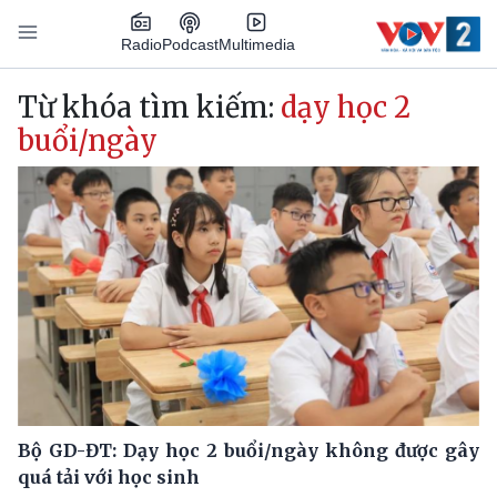
Nhảy đến nội dung
Podcast
Radio
Multimedia
Main navigation
Từ khóa tìm kiếm:
dạy học 2
buổi/ngày
Bộ GD-ĐT: Dạy học 2 buổi/ngày không được gây
quá tải với học sinh