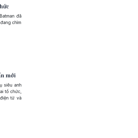
thức
 Batman đã
 đang chìm
ấn mới
ụ siêu anh
ai tổ chức,
điện tử và