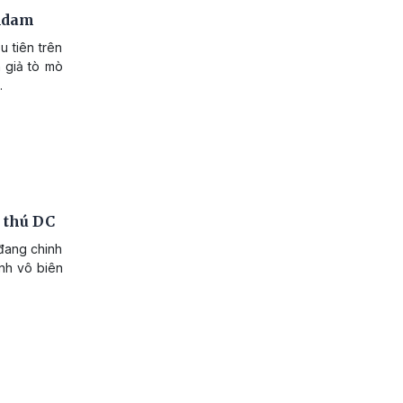
 Adam
u tiên trên
 giả tò mò
.
u thú DC
đang chinh
ạnh vô biên