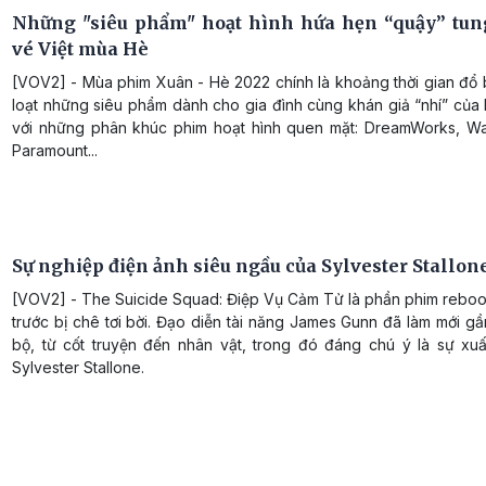
Những "siêu phẩm" hoạt hình hứa hẹn “quậy” tu
vé Việt mùa Hè
[VOV2] - Mùa phim Xuân - Hè 2022 chính là khoảng thời gian đổ 
loạt những siêu phẩm dành cho gia đình cùng khán giả “nhí” của
với những phân khúc phim hoạt hình quen mặt: DreamWorks, Wa
Paramount...
Sự nghiệp điện ảnh siêu ngầu của Sylvester Stallon
[VOV2] - The Suicide Squad: Điệp Vụ Cảm Tử là phần phim reboo
trước bị chê tơi bời. Đạo diễn tài năng James Gunn đã làm mới g
bộ, từ cốt truyện đến nhân vật, trong đó đáng chú ý là sự xuấ
Sylvester Stallone.