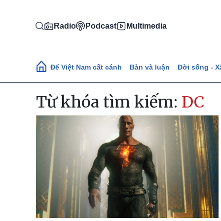
Nhảy đến nội dung
Radio
Podcast
Multimedia
Main navigation
Để Việt Nam cất cánh
Bàn và luận
Đời sống - X
Từ khóa tìm kiếm:
DC