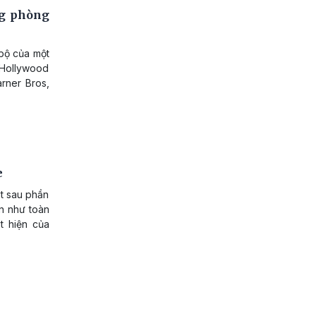
ng phòng
bộ của một
 Hollywood
rner Bros,
e
t sau phần
ần như toàn
t hiện của