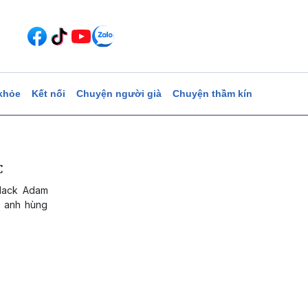
khỏe
Kết nối
Chuyện người già
Chuyện thầm kín
C
Black Adam
n anh hùng