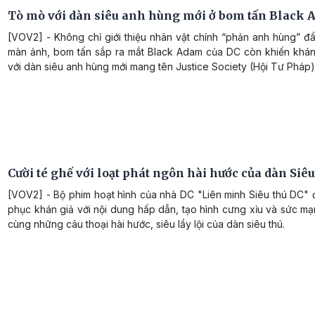
Tò mò với dàn siêu anh hùng mới ở bom tấn Black
[VOV2] - Không chỉ giới thiệu nhân vật chính “phản anh hùng” đầ
màn ảnh, bom tấn sắp ra mắt Black Adam của DC còn khiến khán
với dàn siêu anh hùng mới mang tên Justice Society (Hội Tư Pháp)
Cười té ghế với loạt phát ngôn hài hước của dàn Siê
[VOV2] - Bộ phim hoạt hình của nhà DC "Liên minh Siêu thú DC" 
phục khán giả với nội dung hấp dẫn, tạo hình cưng xỉu và sức m
cùng những câu thoại hài hước, siêu lầy lội của dàn siêu thú.