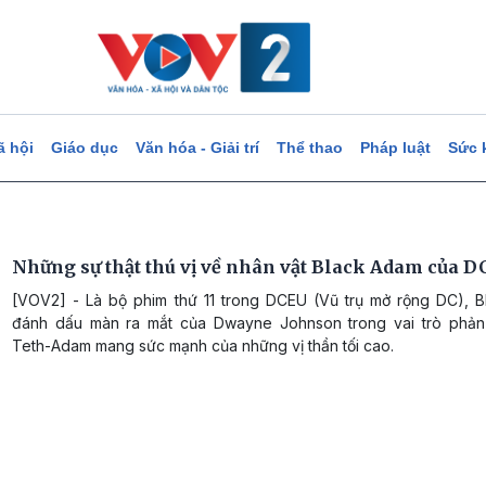
ã hội
Giáo dục
Văn hóa - Giải trí
Thể thao
Pháp luật
Sức 
Những sự thật thú vị về nhân vật Black Adam của D
[VOV2] - Là bộ phim thứ 11 trong DCEU (Vũ trụ mở rộng DC), 
đánh dấu màn ra mắt của Dwayne Johnson trong vai trò phả
Teth-Adam mang sức mạnh của những vị thần tối cao.