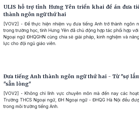
ULIS hỗ trợ tỉnh Hưng Yên triển khai đề án đưa t
thành ngôn ngữ thứ hai
[VOV2] - Để thực hiện nhiệm vụ đưa tiếng Anh trở thành ngôn n
trong trường học, tỉnh Hưng Yên đã chủ động hợp tác phối hợp vớ
Ngoại ngữ ĐHQGHN cùng chia sẻ giải pháp, kinh nghiệm và nân
lực cho đội ngũ giáo viên.
Đưa tiếng Anh thành ngôn ngữ thứ hai - Từ "sợ lắ
"sẵn lòng"
[VOV2] - Không chỉ lĩnh vực chuyên môn mà đến nay các hoạ
Trường THCS Ngoại ngữ, ĐH Ngoại ngữ - ĐHQG Hà Nội đều đư
trong môi trường tiếng Anh.