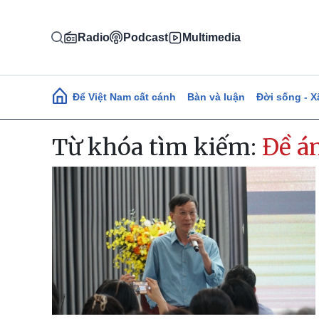
Nhảy đến nội dung
Radio
Podcast
Multimedia
Main navigation
Để Việt Nam cất cánh
Bàn và luận
Đời sống - X
Từ khóa tìm kiếm:
Đề á