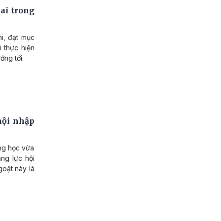
ai trong
hi, đạt mục
i thực hiện
ớng tới.
hội nhập
ng học vừa
ng lực hội
goặt này là