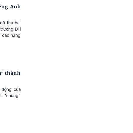
iếng Anh
gữ thứ hai
i trường ĐH
g cao năng
m" thành
t động của
ợc "nhúng"