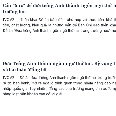
Cần "6 rõ" để đưa tiếng Anh thành ngôn ngữ thứ h
trường học
[VOV2] - Triển khai Đề án bảo đảm phù hợp với thực tiễn, khả t
tiêu, chất lượng, hiệu quả là những vấn đề Ban Chỉ đạo triển kha
Đề án “Đưa tiếng Anh thành ngôn ngữ thứ hai trong trường học" hư
Đưa Tiếng Anh thành ngôn ngữ thứ hai: Kỳ vọng 
và bài toán 'đồng bộ'
[VOV2] - Đề án đưa Tiếng Anh thành ngôn ngữ thứ hai trong trườ
được ban hành, mở ra một lộ trình quan trọng nhằm nâng cao nă
nhập quốc gia. Tuy nhiên, đằng sau chủ trương mang tính bước n
hàng loạt băn khoăn cần có lời giải.