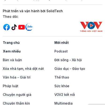
Phát triển và vận hành bởi SolidTech
Mạng xã hội
Theo dõi:
Trang chủ
Mới nhất
Xem nhiều
Podcast
Bàn và luận
Đời sống - Xã hội
Xóa nhà tạm, nhà dột nát
Giáo dục - Đào tạo
Văn hóa - Giải trí
Thể thao
Pháp luật
Sức khỏe
Chuyện người già
VOV2 kết nối
Chuyện thầm kín
Multimedia