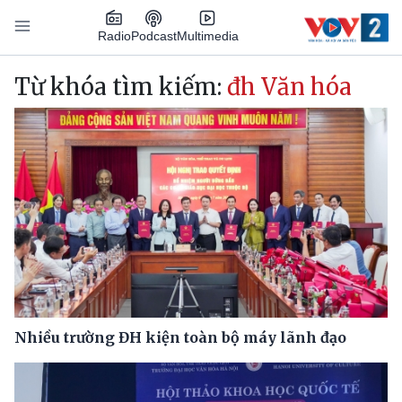
Nhảy đến nội dung
Podcast
Radio
Multimedia
Main navigation
Từ khóa tìm kiếm:
đh Văn hóa
Nhiều trường ĐH kiện toàn bộ máy lãnh đạo