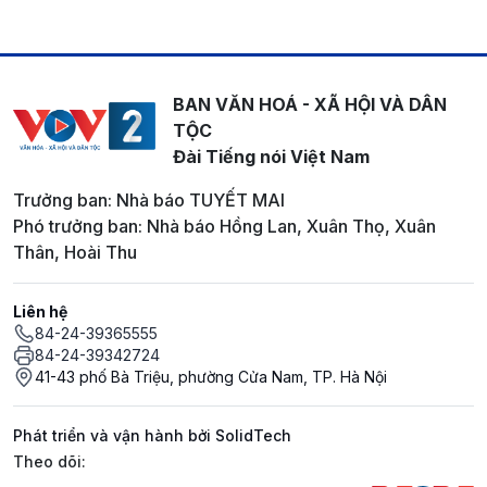
BAN VĂN HOÁ - XÃ HỘI VÀ DÂN
TỘC
Đài Tiếng nói Việt Nam
Trưởng ban: Nhà báo TUYẾT MAI
Phó trưởng ban: Nhà báo Hồng Lan, Xuân Thọ, Xuân
Thân, Hoài Thu
Liên hệ
84-24-39365555
84-24-39342724
41-43 phố Bà Triệu, phường Cửa Nam, TP. Hà Nội
Phát triển và vận hành bởi SolidTech
Mạng xã hội
Theo dõi: