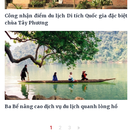
Công nhận điểm du lịch Di tích Quốc gia đặc biệt
chùa Tây Phương
Ba Bể nâng cao dịch vụ du lịch quanh lòng hồ
Pagination
Trang hiện thời
Trang
Trang
1
2
3