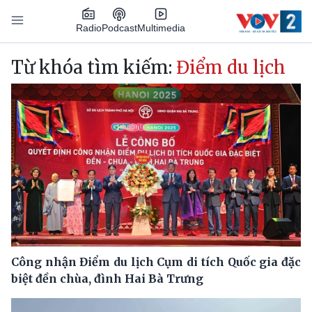
Nhảy đến nội dung
Podcast
Radio
Multimedia
Main navigation
Từ khóa tìm kiếm:
Điểm du lịch
Công nhận Điểm du lịch Cụm di tích Quốc gia đặc
biệt đền chùa, đình Hai Bà Trưng