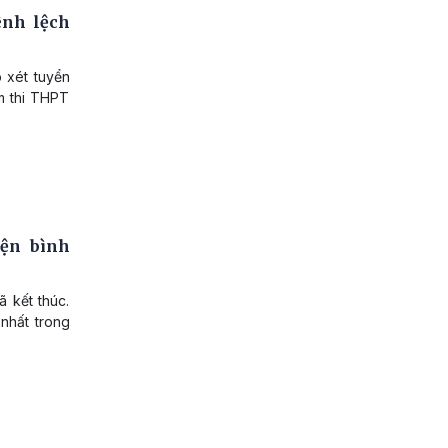
ênh lệch
 xét tuyển
ểm thi THPT
ện bình
 kết thúc.
 nhất trong