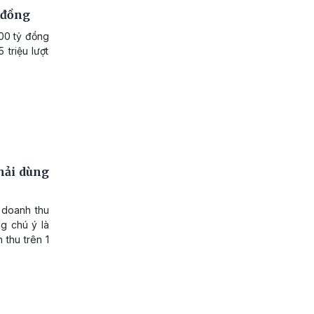
ỷ đồng
00 tỷ đồng
 triệu lượt
hải dùng
 doanh thu
ng chú ý là
 thu trên 1