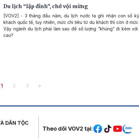
Du lịch “lập đỉnh”, chớ vội mừng
[VOV2] - 3 tháng đầu năm, du lịch nước ta ghi nhận con số kỷ
khách quốc tế, tuy nhiên, mức chi tiêu từ du khách thì còn ở mức
Vậy ngành du lịch phải làm sao để số lượng “khủng” đi kèm với
cao?
Trang hiện thời
Trang
Trang
1
2
3
Mạng xã hội
VÀ DÂN TỘC
Theo dõi VOV2 tại: