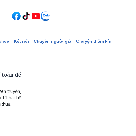
khỏe
Kết nối
Chuyện người già
Chuyện thầm kín
 toán để
ên truyền,
 từ hai hệ
 thuế.