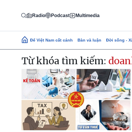
Nhảy đến nội dung
Radio
Podcast
Multimedia
Main navigation
Để Việt Nam cất cánh
Bàn và luận
Đời sống - X
Từ khóa tìm kiếm:
doan