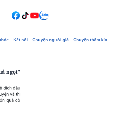
khỏe
Kết nối
Chuyện người già
Chuyện thầm kín
uả ngọt”
về đích đầu
uyện và thi
món quà cô