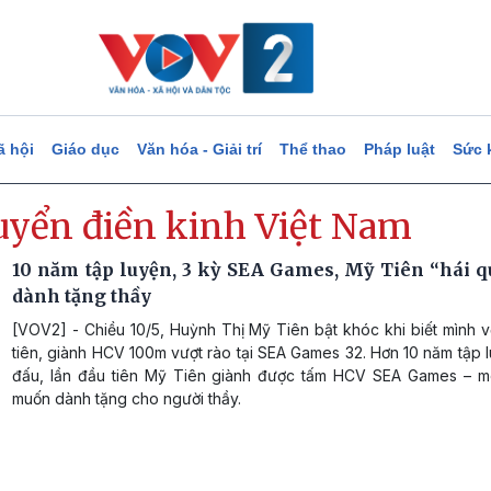
ã hội
Giáo dục
Văn hóa - Giải trí
Thể thao
Pháp luật
Sức 
tuyển điền kinh Việt Nam
10 năm tập luyện, 3 kỳ SEA Games, Mỹ Tiên “hái q
dành tặng thầy
[VOV2] - Chiều 10/5, Huỳnh Thị Mỹ Tiên bật khóc khi biết mình 
tiên, giành HCV 100m vượt rào tại SEA Games 32. Hơn 10 năm tập l
đấu, lần đầu tiên Mỹ Tiên giành được tấm HCV SEA Games – 
muốn dành tặng cho người thầy.