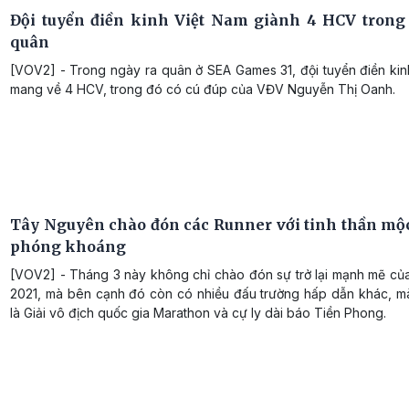
Đội tuyển điền kinh Việt Nam giành 4 HCV trong
quân
[VOV2] - Trong ngày ra quân ở SEA Games 31, đội tuyển điền kin
mang về 4 HCV, trong đó có cú đúp của VĐV Nguyễn Thị Oanh.
Tây Nguyên chào đón các Runner với tinh thần mộ
phóng khoáng
[VOV2] - Tháng 3 này không chỉ chào đón sự trở lại mạnh mẽ củ
2021, mà bên cạnh đó còn có nhiều đấu trường hấp dẫn khác, mà
là Giải vô địch quốc gia Marathon và cự ly dài báo Tiền Phong.