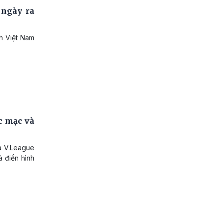
 ngày ra
h Việt Nam
c mạc và
a V.League
 điển hình