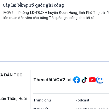
Cấp lại bằng Tổ quốc ghi công
[VOV2] - Phòng LĐ-TB&XH huyện Đoan Hùng, tỉnh Phú Thọ trả lờ
liên quan đến việc cấp bằng Tổ quốc ghi công cho liệt sĩ.
Mạng xã hội
VÀ DÂN TỘC
Theo dõi VOV2 tại:
uân Thân, Hoài
Trang chủ
Podcast