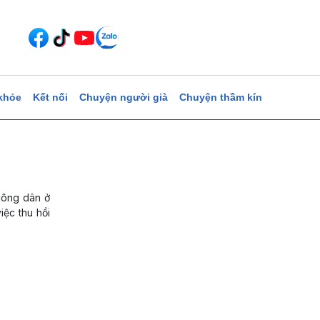
khỏe
Kết nối
Chuyện người già
Chuyện thầm kín
 công dân ở
iệc thu hồi