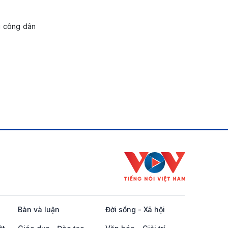
i công dân
Bàn và luận
Đời sống - Xã hội