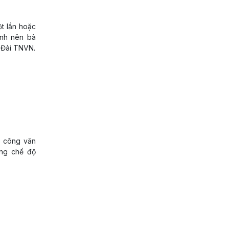
̣t lần hoặc
̣nh nên bà
n Đài TNVN.
ó công văn
ởng chế độ