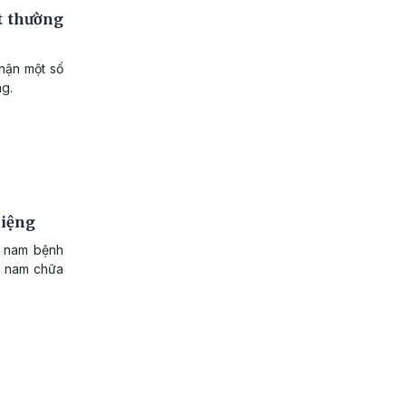
t thường
nhận một số
g.
miệng
n nam bệnh
c nam chữa