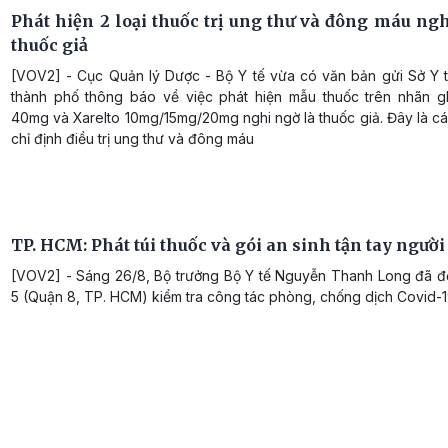
Phát hiện 2 loại thuốc trị ung thư và đông máu ngh
thuốc giả
[VOV2] - Cục Quản lý Dược - Bộ Y tế vừa có văn bản gửi Sở Y tế
thành phố thông báo về việc phát hiện mẫu thuốc trên nhãn gh
40mg và Xarelto 10mg/15mg/20mg nghi ngờ là thuốc giả. Đây là c
chỉ định điều trị ung thư và đông máu
TP. HCM: Phát túi thuốc và gói an sinh tận tay người
[VOV2] - Sáng 26/8, Bộ trưởng Bộ Y tế Nguyễn Thanh Long đã 
5 (Quận 8, TP. HCM) kiểm tra công tác phòng, chống dịch Covid-1