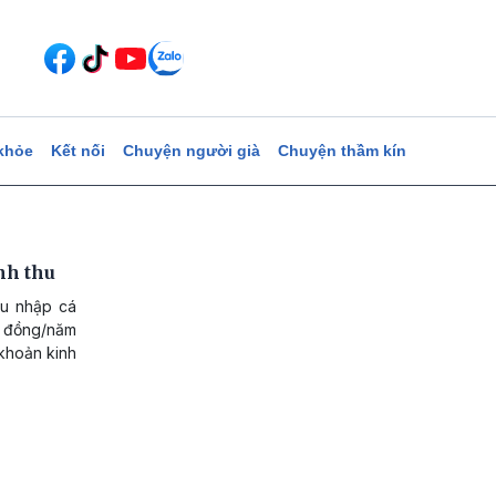
khỏe
Kết nối
Chuyện người già
Chuyện thầm kín
nh thu
hu nhập cá
ỷ đồng/năm
 khoản kinh