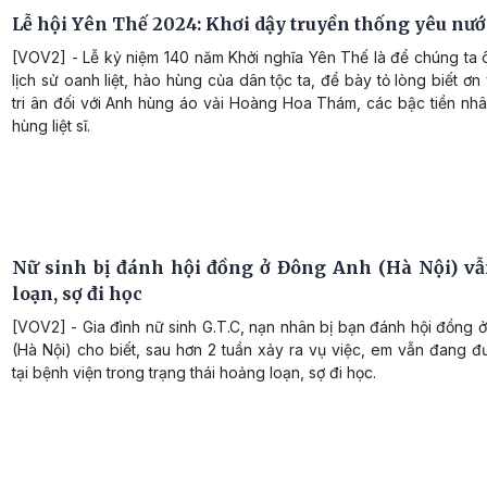
Lễ hội Yên Thế 2024: Khơi dậy truyền thống yêu nướ
[VOV2] - Lễ kỷ niệm 140 năm Khởi nghĩa Yên Thế là để chúng ta ô
lịch sử oanh liệt, hào hùng của dân tộc ta, để bày tỏ lòng biết ơn
tri ân đối với Anh hùng áo vải Hoàng Hoa Thám, các bậc tiền nh
hùng liệt sĩ.
Nữ sinh bị đánh hội đồng ở Đông Anh (Hà Nội) v
loạn, sợ đi học
[VOV2] - Gia đình nữ sinh G.T.C, nạn nhân bị bạn đánh hội đồng
(Hà Nội) cho biết, sau hơn 2 tuần xảy ra vụ việc, em vẫn đang đư
tại bệnh viện trong trạng thái hoảng loạn, sợ đi học.