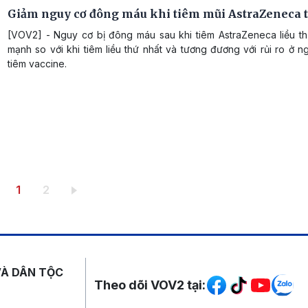
Giảm nguy cơ đông máu khi tiêm mũi AstraZeneca t
[VOV2] - Nguy cơ bị đông máu sau khi tiêm AstraZeneca liều th
mạnh so với khi tiêm liều thứ nhất và tương đương với rủi ro ở 
tiêm vaccine.
Trang hiện thời
Trang
1
2
Mạng xã hội
VÀ DÂN TỘC
Theo dõi VOV2 tại: