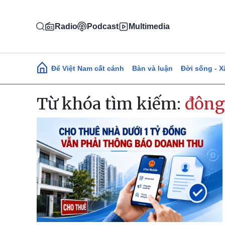
Nhảy đến nội dung
Radio
Podcast
Multimedia
Main navigation
Để Việt Nam cất cánh
Bàn và luận
Đời sống - X
Từ khóa tìm kiếm:
đông