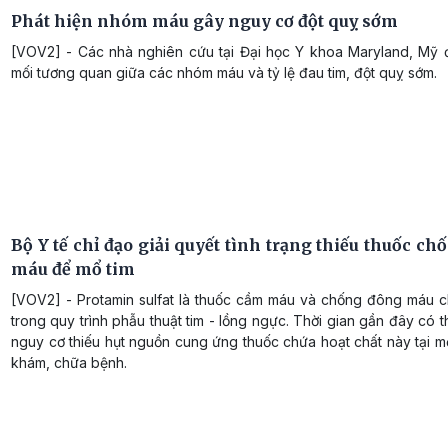
Phát hiện nhóm máu gây nguy cơ đột quỵ sớm
[VOV2] - Các nhà nghiên cứu tại Đại học Y khoa Maryland, Mỹ đ
mối tương quan giữa các nhóm máu và tỷ lệ đau tim, đột quỵ sớm.
Bộ Y tế chỉ đạo giải quyết tình trạng thiếu thuốc c
máu để mổ tim
[VOV2] - Protamin sulfat là thuốc cầm máu và chống đông máu c
trong quy trình phẫu thuật tim - lồng ngực. Thời gian gần đây có t
nguy cơ thiếu hụt nguồn cung ứng thuốc chứa hoạt chất này tại m
khám, chữa bệnh.