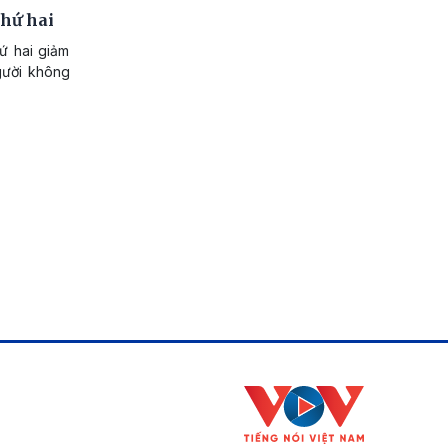
hứ hai
ứ hai giảm
người không