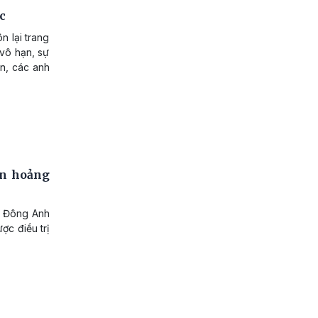
c
n lại trang
 vô hạn, sự
ân, các anh
ẫn hoảng
 ở Đông Anh
ợc điều trị