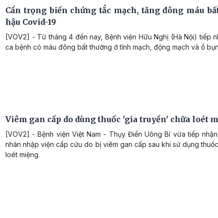
Cẩn trọng biến chứng tắc mạch, tăng đông máu bấ
hậu Covid-19
[VOV2] - Từ tháng 4 đến nay, Bệnh viện Hữu Nghị (Hà Nội) tiếp 
ca bệnh có máu đông bất thường ở tĩnh mạch, động mạch và ổ bụn
Viêm gan cấp do dùng thuốc 'gia truyền' chữa loét 
[VOV2] - Bệnh viện Việt Nam - Thụy Điển Uông Bí vừa tiếp nhậ
nhân nhập viện cấp cứu do bị viêm gan cấp sau khi sử dụng thuố
loét miệng.