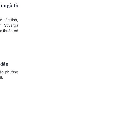
i ngờ là
 các tỉnh,
i Stivarga
ác thuốc có
 dân
đến phường
9.