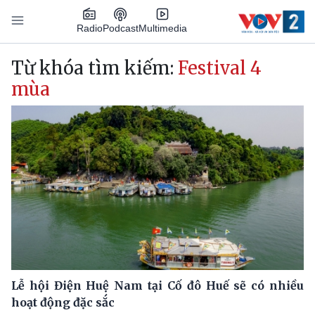
Nhảy đến nội dung
Podcast
Radio
Multimedia
Main navigation
Từ khóa tìm kiếm:
Festival 4
mùa
Lễ hội Điện Huệ Nam tại Cố đô Huế sẽ có nhiều
hoạt động đặc sắc