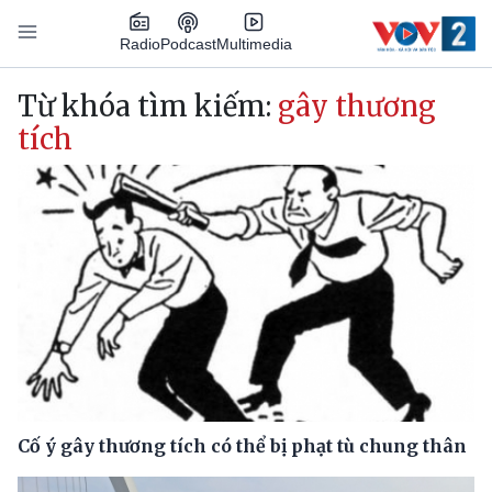
Nhảy đến nội dung
Podcast
Radio
Multimedia
Main navigation
Từ khóa tìm kiếm:
gây thương
tích
Cố ý gây thương tích có thể bị phạt tù chung thân