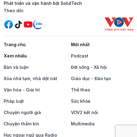
Phát triển và vận hành bởi SolidTech
Mạng xã hội
Theo dõi:
Trang chủ
Mới nhất
Xem nhiều
Podcast
Bàn và luận
Đời sống - Xã hội
Xóa nhà tạm, nhà dột nát
Giáo dục - Đào tạo
Văn hóa - Giải trí
Thể thao
Pháp luật
Sức khỏe
Chuyện người già
VOV2 kết nối
Chuyện thầm kín
Multimedia
Học ngoại ngữ qua Radio