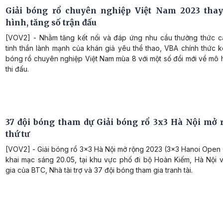
Giải bóng rổ chuyên nghiệp Việt Nam 2023 tha
hình, tăng số trận đấu
[VOV2] - Nhằm tăng kết nối và đáp ứng nhu cầu thưởng thức 
tinh thần lành mạnh của khán giả yêu thể thao, VBA chính thức k
bóng rổ chuyên nghiệp Việt Nam mùa 8 với một số đổi mới về mô h
thi đấu.
37 đội bóng tham dự Giải bóng rổ 3x3 Hà Nội mở 
thứ tư
[VOV2] - Giải bóng rổ 3x3 Hà Nội mở rộng 2023 (3x3 Hanoi Open
khai mạc sáng 20.05, tại khu vực phố đi bộ Hoàn Kiếm, Hà Nội v
gia của BTC, Nhà tài trợ và 37 đội bóng tham gia tranh tài.