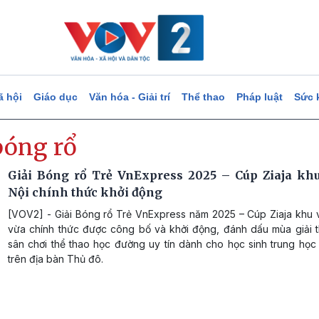
ã hội
Giáo dục
Văn hóa - Giải trí
Thể thao
Pháp luật
Sức 
bóng rổ
Giải Bóng rổ Trẻ VnExpress 2025 – Cúp Ziaja kh
Nội chính thức khởi động
[VOV2] - Giải Bóng rổ Trẻ VnExpress năm 2025 – Cúp Ziaja khu 
vừa chính thức được công bố và khởi động, đánh dấu mùa giải t
sân chơi thể thao học đường uy tín dành cho học sinh trung học
trên địa bàn Thủ đô.