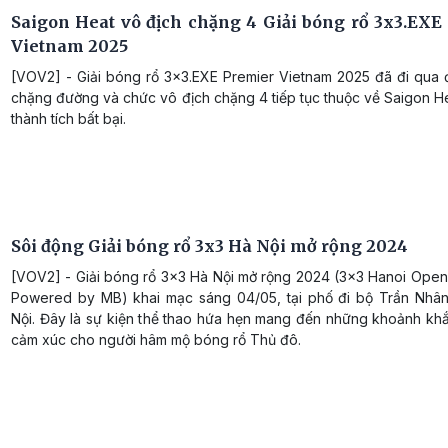
Saigon Heat vô địch chặng 4 Giải bóng rổ 3x3.EXE
Vietnam 2025
[VOV2] - Giải bóng rổ 3x3.EXE Premier Vietnam 2025 đã đi qua 
chặng đường và chức vô địch chặng 4 tiếp tục thuộc về Saigon H
thành tích bất bại.
Sôi động Giải bóng rổ 3x3 Hà Nội mở rộng 2024
[VOV2] - Giải bóng rổ 3x3 Hà Nội mở rộng 2024 (3x3 Hanoi Ope
Powered by MB) khai mạc sáng 04/05, tại phố đi bộ Trần Nhâ
Nội. Đây là sự kiện thể thao hứa hẹn mang đến những khoảnh kh
cảm xúc cho người hâm mộ bóng rổ Thủ đô.