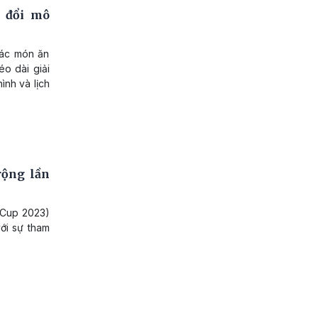
y đổi mô
các món ăn
éo dài giải
ình và lịch
rộng lần
 Cup 2023)
ới sự tham