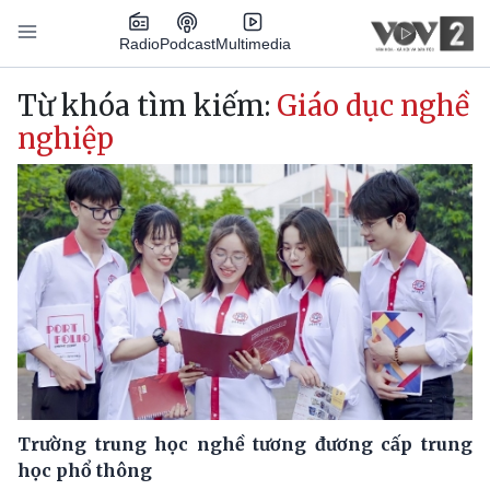
Nhảy đến nội dung
Podcast
Radio
Multimedia
Main navigation
Từ khóa tìm kiếm:
Giáo dục nghề
nghiệp
Trường trung học nghề tương đương cấp trung
học phổ thông