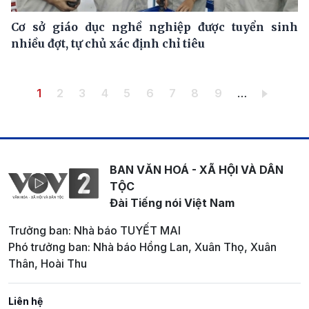
Cơ sở giáo dục nghề nghiệp được tuyển sinh
nhiều đợt, tự chủ xác định chỉ tiêu
Pagination
Trang hiện thời
Trang
Trang
Trang
Trang
Trang
Trang
Trang
Trang
1
2
3
4
5
6
7
8
9
…
BAN VĂN HOÁ - XÃ HỘI VÀ DÂN
TỘC
Đài Tiếng nói Việt Nam
Trưởng ban: Nhà báo TUYẾT MAI
Phó trưởng ban: Nhà báo Hồng Lan, Xuân Thọ, Xuân
Thân, Hoài Thu
Liên hệ