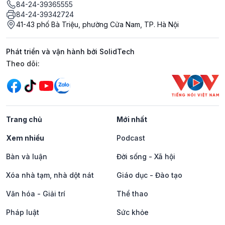
84-24-39365555
84-24-39342724
41-43 phố Bà Triệu, phường Cửa Nam, TP. Hà Nội
Phát triển và vận hành bởi SolidTech
Mạng xã hội
Theo dõi:
Trang chủ
Mới nhất
Xem nhiều
Podcast
Bàn và luận
Đời sống - Xã hội
Xóa nhà tạm, nhà dột nát
Giáo dục - Đào tạo
Văn hóa - Giải trí
Thể thao
Pháp luật
Sức khỏe