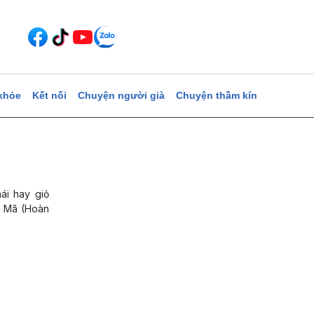
khỏe
Kết nối
Chuyện người già
Chuyện thầm kín
ái hay giỏ
g Mã (Hoàn