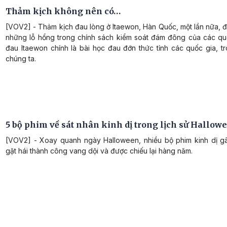
Thảm kịch không nên có…
[VOV2] - Thảm kịch đau lòng ở Itaewon, Hàn Quốc, một lần nữa, 
những lỗ hổng trong chính sách kiểm soát đám đông của các quố
đau Itaewon chính là bài học đau đớn thức tỉnh các quốc gia, t
chúng ta.
5 bộ phim về sát nhân kinh dị trong lịch sử Hallow
[VOV2] - Xoay quanh ngày Halloween, nhiều bộ phim kinh dị g
gặt hái thành công vang dội và được chiếu lại hàng năm.