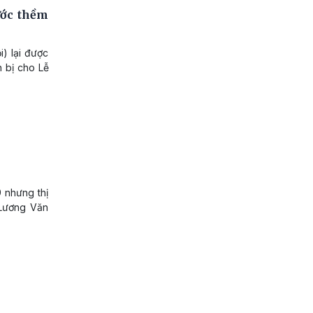
ước thềm
) lại được
n bị cho Lễ
 nhưng thị
 Lương Văn