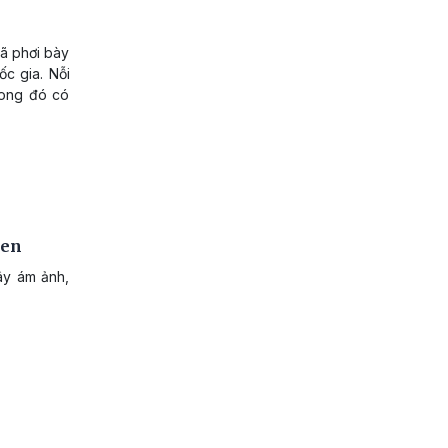
đã phơi bày
c gia. Nỗi
rong đó có
een
ây ám ảnh,