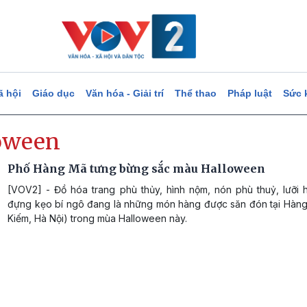
ã hội
Giáo dục
Văn hóa - Giải trí
Thể thao
Pháp luật
Sức 
oween
Phố Hàng Mã tưng bừng sắc màu Halloween
[VOV2] - Đồ hóa trang phù thủy, hình nộm, nón phù thuỷ, lưỡi h
đựng kẹo bí ngô đang là những món hàng được săn đón tại Hàn
Kiếm, Hà Nội) trong mùa Halloween này.