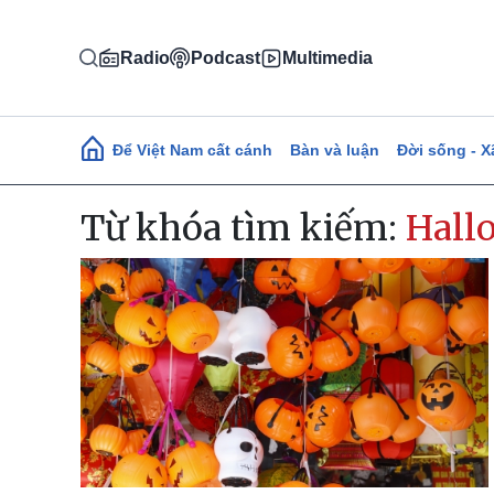
Nhảy đến nội dung
Radio
Podcast
Multimedia
Main navigation
Để Việt Nam cất cánh
Bàn và luận
Đời sống - X
Từ khóa tìm kiếm:
Hall