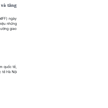
 và tăng
NIFF) ngày
thiệu những
 cường giao
im quốc tế,
c tế Hà Nội