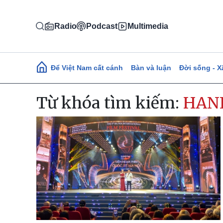
Nhảy đến nội dung
Radio
Podcast
Multimedia
Main navigation
Để Việt Nam cất cánh
Bàn và luận
Đời sống - X
Từ khóa tìm kiếm:
HAN