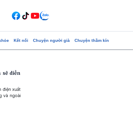
khỏe
Kết nối
Chuyện người già
Chuyện thầm kín
 sẽ diễn
 điện xuất
g và ngoài