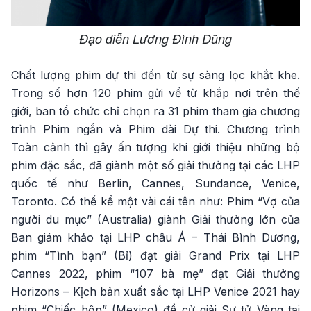
Đạo diễn Lương Đình Dũng
Chất lượng phim dự thi đến từ sự sàng lọc khắt khe.
Trong số hơn 120 phim gửi về từ khắp nơi trên thế
giới, ban tổ chức chỉ chọn ra 31 phim tham gia chương
trình Phim ngắn và Phim dài Dự thi. Chương trình
Toàn cảnh thì gây ấn tượng khi giới thiệu những bộ
phim đặc sắc, đã giành một số giải thưởng tại các LHP
quốc tế như Berlin, Cannes, Sundance, Venice,
Toronto. Có thể kể một vài cái tên như: Phim “Vợ của
người du mục” (Australia) giành Giải thưởng lớn của
Ban giám khảo tại LHP châu Á – Thái Bình Dương,
phim “Tình bạn” (Bỉ) đạt giải Grand Prix tại LHP
Cannes 2022, phim “107 bà mẹ” đạt Giải thưởng
Horizons – Kịch bản xuất sắc tại LHP Venice 2021 hay
phim “Chiếc hộp” (Mexico) đề cử giải Sư tử Vàng tại