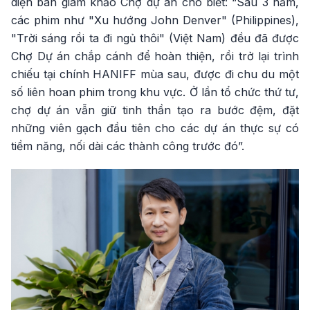
diện ban giám khảo Chợ dự án cho biết: “Sau 3 năm,
các phim như "Xu hướng John Denver" (Philippines),
"Trời sáng rồi ta đi ngủ thôi" (Việt Nam) đều đã được
Chợ Dự án chắp cánh để hoàn thiện, rồi trở lại trình
chiếu tại chính HANIFF mùa sau, được đi chu du một
số liên hoan phim trong khu vực. Ở lần tổ chức thứ tư,
chợ dự án vẫn giữ tinh thần tạo ra bước đệm, đặt
những viên gạch đầu tiên cho các dự án thực sự có
tiềm năng, nối dài các thành công trước đó”.