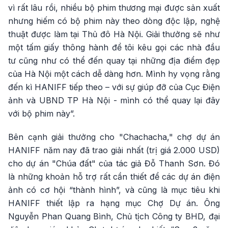
vì rất lâu rồi, nhiều bộ phim thương mại được sản xuất
nhưng hiếm có bộ phim này theo dòng độc lập, nghệ
thuật được làm tại Thủ đô Hà Nội. Giải thưởng sẽ như
một tấm giấy thông hành để tôi kêu gọi các nhà đầu
tư cũng như có thể đến quay tại những địa điểm đẹp
của Hà Nội một cách dễ dàng hơn. Mình hy vọng rằng
đến kì HANIFF tiếp theo – với sự giúp đỡ của Cục Điện
ảnh và UBND TP Hà Nội - mình có thể quay lại đây
với bộ phim này”.
Bên cạnh giải thưởng cho "Chachacha," chợ dự án
HANIFF năm nay đã trao giải nhất (trị giá 2.000 USD)
cho dự án "Chúa đất" của tác giả Đỗ Thanh Sơn. Đó
là những khoản hỗ trợ rất cần thiết để các dự án điện
ảnh có cơ hội “thành hình”, và cũng là mục tiêu khi
HANIFF thiết lập ra hạng mục Chợ Dự án. Ông
Nguyễn Phan Quang Bình, Chủ tịch Công ty BHD, đại