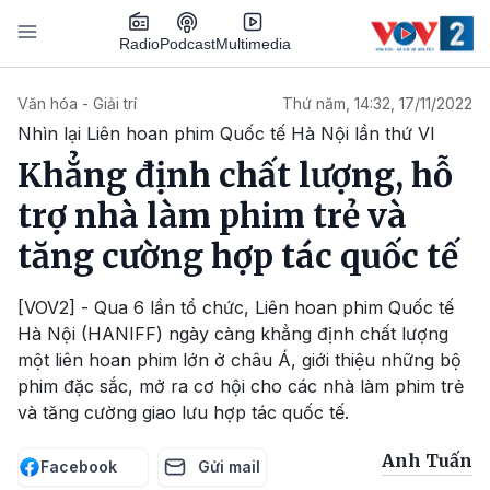
Nhảy đến nội dung
Podcast
Radio
Multimedia
Main navigation
Văn hóa - Giải trí
Thứ năm, 14:32, 17/11/2022
Nhìn lại Liên hoan phim Quốc tế Hà Nội lần thứ VI
Khẳng định chất lượng, hỗ
trợ nhà làm phim trẻ và
tăng cường hợp tác quốc tế
[VOV2] - Qua 6 lần tổ chức, Liên hoan phim Quốc tế
Hà Nội (HANIFF) ngày càng khẳng định chất lượng
một liên hoan phim lớn ở châu Á, giới thiệu những bộ
phim đặc sắc, mở ra cơ hội cho các nhà làm phim trẻ
và tăng cường giao lưu hợp tác quốc tế.
Anh Tuấn
Facebook
Gửi mail