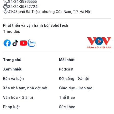
84-24-39365555
84-24-39342724
41-43 phố Bà Triệu, phường Cửa Nam, TP. Hà Nội
Phát triển và vận hành bởi SolidTech
Mạng xã hội
Theo dõi:
Trang chủ
Mới nhất
Xem nhiều
Podcast
Bàn và luận
Đời sống - Xã hội
Xóa nhà tạm, nhà dột nát
Giáo dục - Đào tạo
Văn hóa - Giải trí
Thể thao
Pháp luật
Sức khỏe