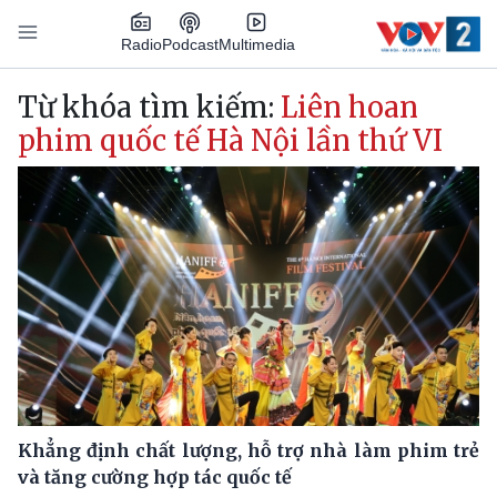
Nhảy đến nội dung
Podcast
Radio
Multimedia
Main navigation
Từ khóa tìm kiếm:
Liên hoan
phim quốc tế Hà Nội lần thứ VI
Khẳng định chất lượng, hỗ trợ nhà làm phim trẻ
và tăng cường hợp tác quốc tế