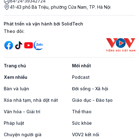
84-24-39342724
41-43 phố Bà Triệu, phường Cửa Nam, TP. Hà Nội
Phát triển và vận hành bởi SolidTech
Mạng xã hội
Theo dõi:
Trang chủ
Mới nhất
Xem nhiều
Podcast
Bàn và luận
Đời sống - Xã hội
Xóa nhà tạm, nhà dột nát
Giáo dục - Đào tạo
Văn hóa - Giải trí
Thể thao
Pháp luật
Sức khỏe
Chuyện người già
VOV2 kết nối