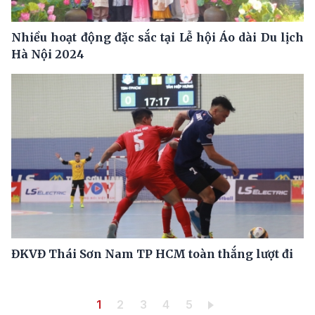
Nhiều hoạt động đặc sắc tại Lễ hội Áo dài Du lịch
Hà Nội 2024
ĐKVĐ Thái Sơn Nam TP HCM toàn thắng lượt đi
Pagination
Trang hiện thời
Trang
Trang
Trang
Trang
1
2
3
4
5