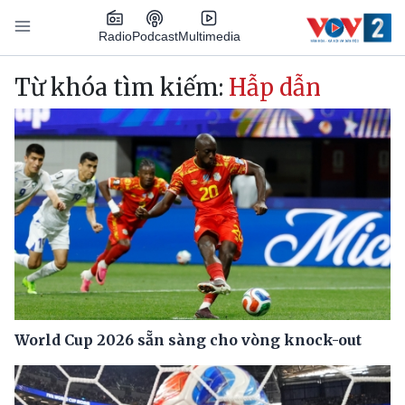
Nhảy đến nội dung
Podcast
Radio
Multimedia
Main navigation
Từ khóa tìm kiếm:
Hẫp dẫn
World Cup 2026 sẵn sàng cho vòng knock-out