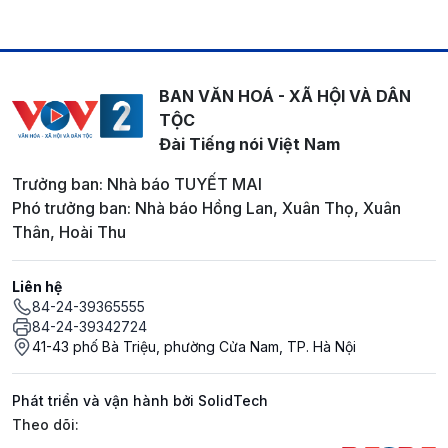
BAN VĂN HOÁ - XÃ HỘI VÀ DÂN
TỘC
Đài Tiếng nói Việt Nam
Trưởng ban: Nhà báo TUYẾT MAI
Phó trưởng ban: Nhà báo Hồng Lan, Xuân Thọ, Xuân
Thân, Hoài Thu
Liên hệ
84-24-39365555
84-24-39342724
41-43 phố Bà Triệu, phường Cửa Nam, TP. Hà Nội
Phát triển và vận hành bởi SolidTech
Mạng xã hội
Theo dõi: