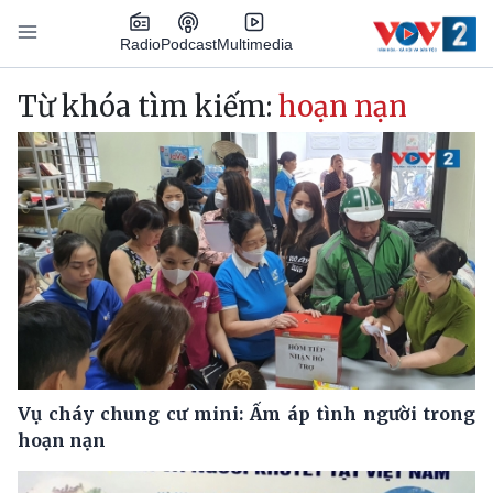
Nhảy đến nội dung
Podcast
Radio
Multimedia
Main navigation
Từ khóa tìm kiếm:
hoạn nạn
Vụ cháy chung cư mini: Ấm áp tình người trong
hoạn nạn