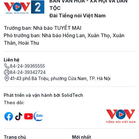
BAN VĂN HOÁ - XÃ HỘI VÀ DÂN
TỘC
Đài Tiếng nói Việt Nam
Trưởng ban: Nhà báo TUYẾT MAI
Phó trưởng ban: Nhà báo Hồng Lan, Xuân Thọ, Xuân
Thân, Hoài Thu
Liên hệ
84-24-39365555
84-24-39342724
41-43 phố Bà Triệu, phường Cửa Nam, TP. Hà Nội
Phát triển và vận hành bởi SolidTech
Mạng xã hội
Theo dõi:
Trang chủ
Mới nhất