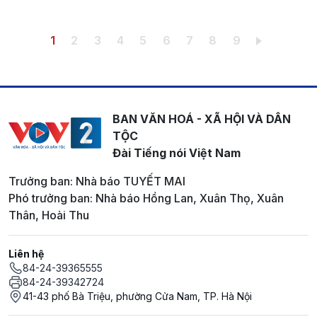
Pagination
Trang hiện thời
Trang
Trang
Trang
Trang
Trang
Trang
Trang
Trang
1
2
3
4
5
6
7
8
9
BAN VĂN HOÁ - XÃ HỘI VÀ DÂN
TỘC
Đài Tiếng nói Việt Nam
Trưởng ban: Nhà báo TUYẾT MAI
Phó trưởng ban: Nhà báo Hồng Lan, Xuân Thọ, Xuân
Thân, Hoài Thu
Liên hệ
84-24-39365555
84-24-39342724
41-43 phố Bà Triệu, phường Cửa Nam, TP. Hà Nội