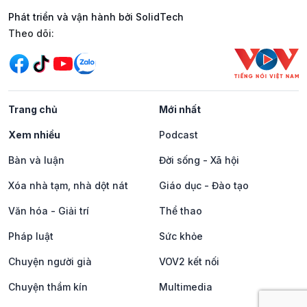
Phát triển và vận hành bởi SolidTech
Mạng xã hội
Theo dõi:
Trang chủ
Mới nhất
Xem nhiều
Podcast
Bàn và luận
Đời sống - Xã hội
Xóa nhà tạm, nhà dột nát
Giáo dục - Đào tạo
Văn hóa - Giải trí
Thể thao
Pháp luật
Sức khỏe
Chuyện người già
VOV2 kết nối
Chuyện thầm kín
Multimedia